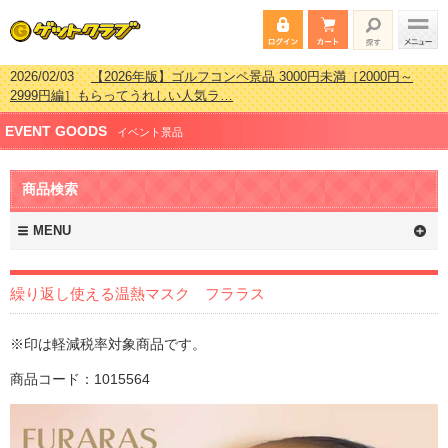
2026/02/03
【2026年版】ゴルフコンペ景品 3000円未満［2000円～
2999円編］もらってうれしい人気ラ…
2026/07/15
【2026年版】ビンゴゲーム景品おすすめ金額別人気ランキ
EVENT GOODS
ング 更新しました！
イベント景品
2026/04/03
【2026年版】ゴルフコンペ景品 3000円未満［2000円～
2999円編］もらってうれしい人気ラ…
商品検索
2026/02/16
【2026年版】結婚式の二次会で貰って嬉しい景品とは？ 更
新しました！
MENU
繰り返し使える温熱マスク フララス
※印は軽減税率対象商品です。
商品コード：1015564