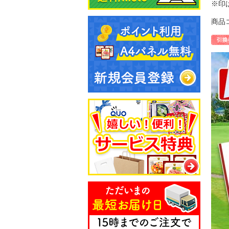
※印
商品コ