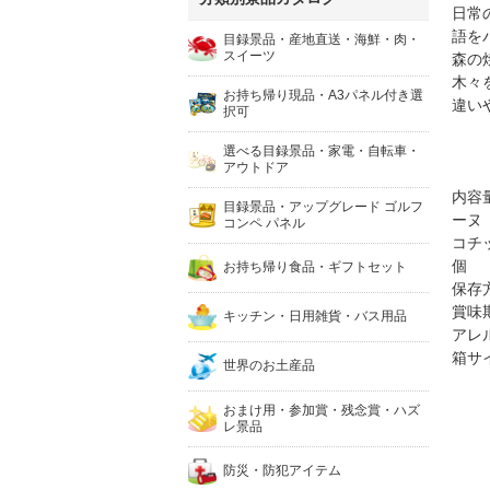
日常
語を
目録景品・産地直送・海鮮・肉・
スイーツ
森の
木々
お持ち帰り現品・A3パネル付き選
違い
択可
選べる目録景品・家電・自転車・
アウトドア
内容
目録景品・アップグレード ゴルフ
ーヌ
コンペ パネル
コチ
個
お持ち帰り食品・ギフトセット
保存
賞味
キッチン・日用雑貨・バス用品
アレ
箱サイ
世界のお土産品
おまけ用・参加賞・残念賞・ハズ
レ景品
防災・防犯アイテム