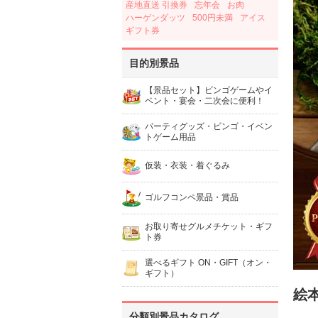
産地直送 引換券
忘年会
お肉
ハーゲンダッツ
500円未満
アイス
ギフト券
目的別景品
【景品セット】ビンゴゲームやイ
ベント・宴会・二次会に便利！
パーティグッズ・ビンゴ・イベン
トゲーム用品
仮装・衣装・着ぐるみ
ゴルフコンペ景品・賞品
お取り寄せグルメチケット・ギフ
ト券
選べるギフト ON・GIFT（オン・
ギフト）
絵
分類別景品カタログ