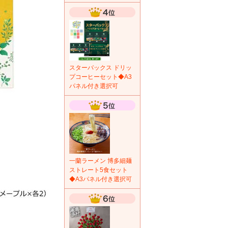
スターバックス ドリッ
プコーヒーセット◆A3
パネル付き選択可
一蘭ラーメン 博多細麺
ストレート5食セット
◆A3パネル付き選択可