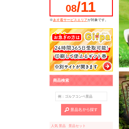
/11
08
※
あす着サービスエリア
が対象です。
商品検索
人気 景品
景品セット