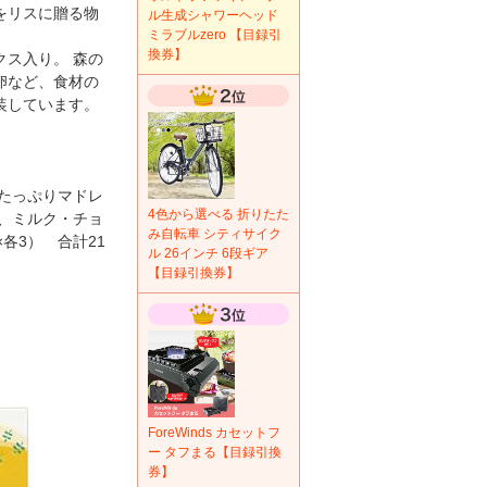
をリスに贈る物
ル生成シャワーヘッド
ミラブルzero 【目録引
換券】
ス入り。 森の
卵など、食材の
装しています。
卵たっぷりマドレ
4色から選べる 折りたた
4、ミルク・チョ
み自転車 シティサイク
各3） 合計21
ル 26インチ 6段ギア
【目録引換券】
ForeWinds カセットフ
ー タフまる【目録引換
券】