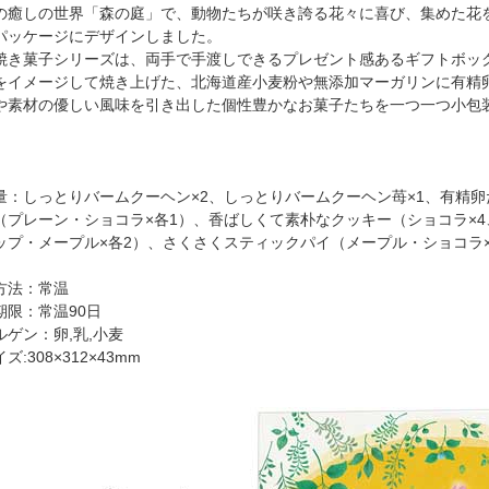
の癒しの世界「森の庭」で、動物たちが咲き誇る花々に喜び、集めた花
パッケージにデザインしました。
焼き菓子シリーズは、両手で手渡しできるプレゼント感あるギフトボック
をイメージして焼き上げた、北海道産小麦粉や無添加マーガリンに有精
や素材の優しい風味を引き出した個性豊かなお菓子たちを一つ一つ小包
量：しっとりバームクーヘン×2、しっとりバームクーヘン苺×1、有精
（プレーン・ショコラ×各1）、香ばしくて素朴なクッキー（ショコラ×
ップ・メープル×各2）、さくさくスティックパイ（メープル・ショコラ×
方法：常温
期限：常温90日
ルゲン：卵,乳,小麦
ズ:308×312×43mm