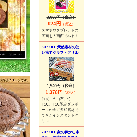
3,080円（税込）
924円
（税込）
スマホやタブレットの
画面を大画面でみる！
30%OFF 天然素材の使
い捨てクラフトグリル
1,540円（税込）
1,078円
（税込）
竹炭、火山石、竹、
FSC、FSC認定ダンボ
ールの全て天然素材で
できたインスタントグ
リル
70%OFF 象の鼻から水