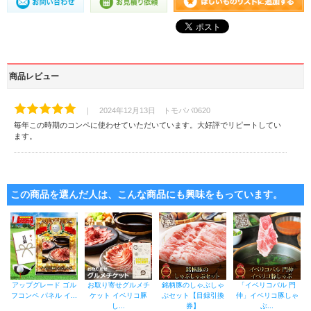
商品レビュー
｜ 2024年12月13日 トモパパ0620
毎年この時期のコンペに使わせていただいています。大好評でリピートしてい
ます。
この商品を選んだ人は、こんな商品にも興味をもっています。
アップグレード ゴル
お取り寄せグルメチ
銘柄豚のしゃぶしゃ
「イベリコバル 門
フコンペ パネル イ...
ケット イベリコ豚
ぶセット【目録引換
仲」イベリコ豚しゃ
し...
券】
ぶ...