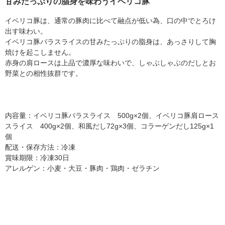
甘みたっぷりの脂身を味わうイベリコ豚
イベリコ豚は、通常の豚肉に比べて融点が低い為、口の中でとろけ
出す味わい。
イベリコ豚バラスライスの甘みたっぷりの脂身は、あっさりして胸
焼けを起こしません。
赤身の肩ロースは上品で濃厚な味わいで、しゃぶしゃぶのだしとお
野菜との相性抜群です。
内容量：イベリコ豚バラスライス 500g×2個、イベリコ豚肩ロース
スライス 400g×2個、和風だし72g×3個、コラーゲンだし125g×1
個
配送・保存方法：冷凍
賞味期限：冷凍30日
アレルゲン：小麦・大豆・豚肉・鶏肉・ゼラチン