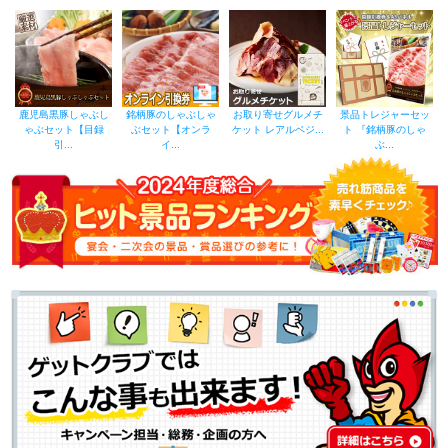
鹿児島黒豚しゃぶし
銘柄豚のしゃぶしゃ
お取り寄せグルメチ
景品トレジャーセッ
ゃぶセット【目録
ぶセット【オンラ
ケット レアルベジ...
ト 『銘柄豚のしゃ
引...
イ...
ぶ...