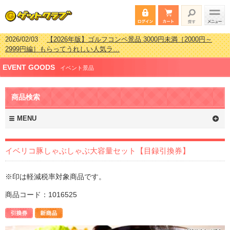
2026/02/03
【2026年版】ゴルフコンペ景品 3000円未満［2000円～
2999円編］もらってうれしい人気ラ…
2026/07/15
【2026年版】ビンゴゲーム景品おすすめ金額別人気ランキ
EVENT GOODS
ング 更新しました！
イベント景品
2026/04/03
【2026年版】ゴルフコンペ景品 3000円未満［2000円～
2999円編］もらってうれしい人気ラ…
商品検索
2026/02/16
【2026年版】結婚式の二次会で貰って嬉しい景品とは？ 更
新しました！
MENU
イベリコ豚しゃぶしゃぶ大容量セット【目録引換券】
※印は軽減税率対象商品です。
商品コード：1016525