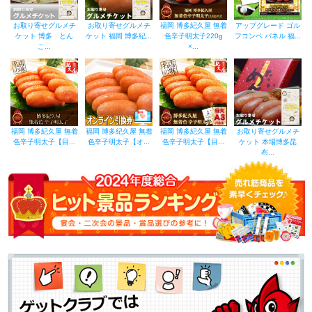
お取り寄せグルメチ
お取り寄せグルメチ
福岡 博多紀久屋 無着
アップグレード ゴル
ケット 博多 とん
ケット 福岡 博多紀...
色辛子明太子220g
フコンペ パネル 福...
こ...
×...
福岡 博多紀久屋 無着
福岡 博多紀久屋 無着
福岡 博多紀久屋 無着
お取り寄せグルメチ
色辛子明太子【目...
色辛子明太子【オ...
色辛子明太子【目...
ケット 本場博多昆
布...