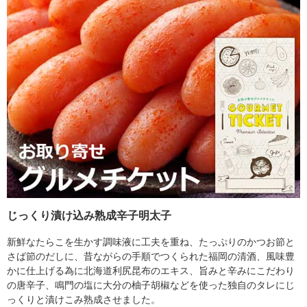
じっくり漬け込み熟成辛子明太子
新鮮なたらこを生かす調味液に工夫を重ね、たっぷりのかつお節と
さば節のだしに、昔ながらの手順でつくられた福岡の清酒、風味豊
かに仕上げる為に北海道利尻昆布のエキス、旨みと辛みにこだわり
の唐辛子、鳴門の塩に大分の柚子胡椒などを使った独自のタレにじ
っくりと漬けこみ熟成させました。