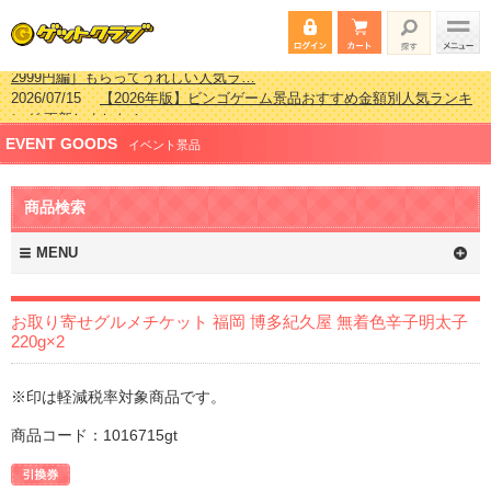
2026/07/15
【2026年版】ビンゴゲーム景品おすすめ金額別人気ランキ
ング 更新しました！
2026/04/03
【2026年版】ゴルフコンペ景品 3000円未満［2000円～
EVENT GOODS
2999円編］もらってうれしい人気ラ…
イベント景品
2026/02/16
【2026年版】結婚式の二次会で貰って嬉しい景品とは？ 更
新しました！
商品検索
2026/02/03
【2026年版】ゴルフコンペ景品 3000円未満［2000円～
2999円編］もらってうれしい人気ラ…
MENU
お取り寄せグルメチケット 福岡 博多紀久屋 無着色辛子明太子
220g×2
※印は軽減税率対象商品です。
商品コード：1016715gt