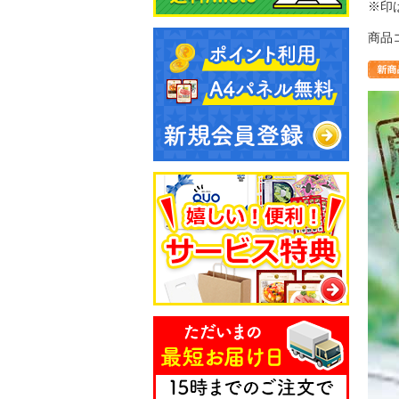
※印
商品コ