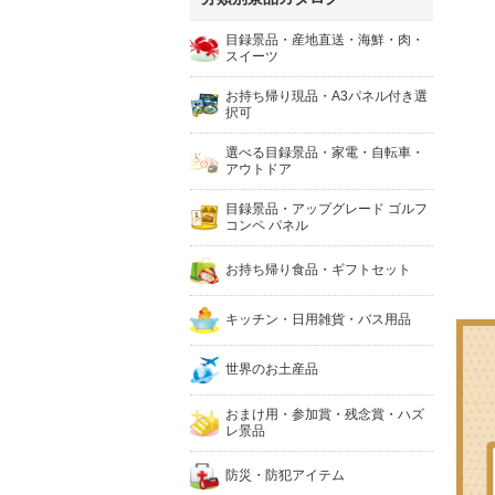
目録景品・産地直送・海鮮・肉・
スイーツ
お持ち帰り現品・A3パネル付き選
択可
選べる目録景品・家電・自転車・
アウトドア
目録景品・アップグレード ゴルフ
コンペ パネル
お持ち帰り食品・ギフトセット
キッチン・日用雑貨・バス用品
世界のお土産品
おまけ用・参加賞・残念賞・ハズ
レ景品
防災・防犯アイテム