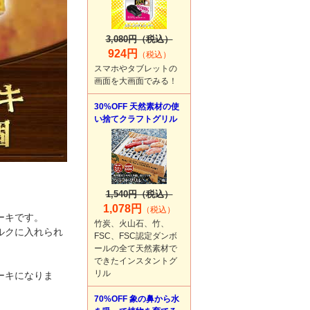
3,080円（税込）
924円
（税込）
スマホやタブレットの
画面を大画面でみる！
30%OFF 天然素材の使
い捨てクラフトグリル
1,540円（税込）
1,078円
（税込）
ーキです。
竹炭、火山石、竹、
ルクに入れられ
FSC、FSC認定ダンボ
ールの全て天然素材で
できたインスタントグ
リル
ーキになりま
70%OFF 象の鼻から水