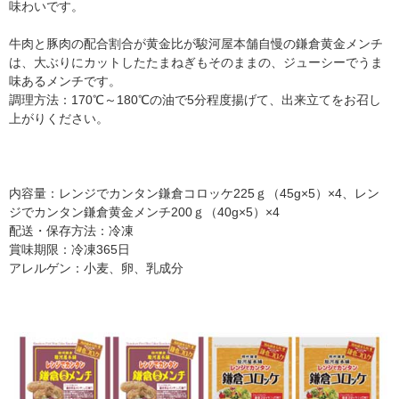
味わいです。
牛肉と豚肉の配合割合が黄金比が駿河屋本舗自慢の鎌倉黄金メンチ
は、大ぶりにカットしたたまねぎもそのままの、ジューシーでうま
味あるメンチです。
調理方法：170℃～180℃の油で5分程度揚げて、出来立てをお召し
上がりください。
内容量：レンジでカンタン鎌倉コロッケ225ｇ（45g×5）×4、レン
ジでカンタン鎌倉黄金メンチ200ｇ（40g×5）×4
配送・保存方法：冷凍
賞味期限：冷凍365日
アレルゲン：小麦、卵、乳成分