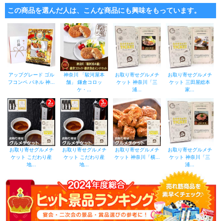
この商品を選んだ人は、こんな商品にも興味をもっています。
アップグレード ゴル
神奈川 「駿河屋本
お取り寄せグルメチ
お取り寄せグルメチ
フコンペ パネル 神...
舗」 鎌倉コロッ
ケット 神奈川「三
ケット 三田屋総本
ケ・...
浦...
家...
お取り寄せグルメチ
お取り寄せグルメチ
お取り寄せグルメチ
お取り寄せグルメチ
ケット こだわり産
ケット こだわり産
ケット 神奈川「横...
ケット 神奈川「三
地...
地...
浦...