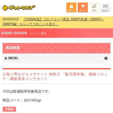
2026/07/15
【2026年版】ビンゴゲーム景品おすすめ金額別人気ランキ
ング 更新しました！
2026/04/03
【2026年版】ゴルフコンペ景品 3000円未満［2000円～
EVENT GOODS
2999円編］もらってうれしい人気ラ…
イベント景品
2026/02/16
【2026年版】結婚式の二次会で貰って嬉しい景品とは？ 更
新しました！
商品検索
2026/02/03
【2026年版】ゴルフコンペ景品 3000円未満［2000円～
2999円編］もらってうれしい人気ラ…
MENU
お取り寄せグルメチケット 神奈川 「駿河屋本舗」 鎌倉コロッ
ケ・鎌倉黄金メンチセット
※印は軽減税率対象商品です。
商品コード：1017401gt