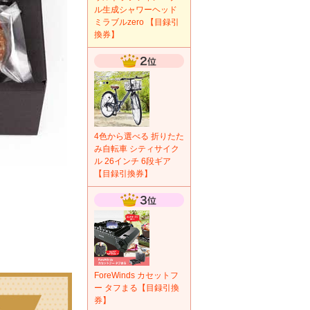
ル生成シャワーヘッド
ミラブルzero 【目録引
換券】
4色から選べる 折りたた
み自転車 シティサイク
ル 26インチ 6段ギア
【目録引換券】
ForeWinds カセットフ
ー タフまる【目録引換
券】