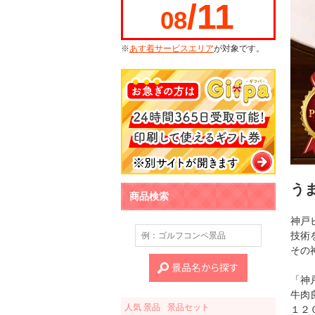
/11
08
※
あす着サービスエリア
が対象です。
う
商品検索
神戸
技術
その
「神
牛肉
人気 景品
景品セット
１２