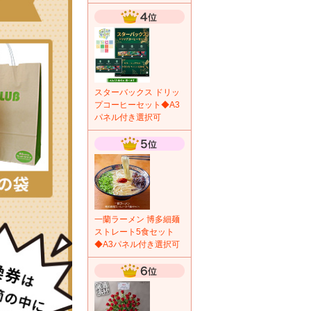
スターバックス ドリッ
プコーヒーセット◆A3
パネル付き選択可
一蘭ラーメン 博多細麺
ストレート5食セット
◆A3パネル付き選択可