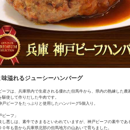
ま味溢れるジューシーハンバーグ
ビーフは、兵庫県内で生産される優れた但馬牛から、県内の熟練した農
を駆使して作りだした牛肉です。
神戸ビーフをたっぷりと使用したハンバーグ5個入り。
戸ビーフ」
良し悪しは、素牛できまるといわれていますが、神戸ビーフの素牛であ
００年も昔から兵庫県北部の但馬地方の山あいで育ちました。