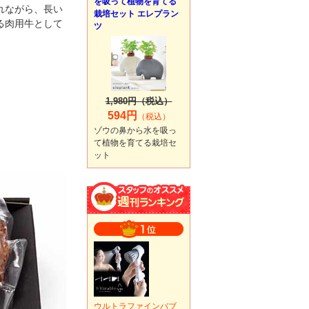
を吸って植物を育てる
れながら、長い
栽培セット エレプラン
る肉用牛として
ツ
1,980円（税込）
594円
（税込）
ゾウの鼻から水を吸っ
て植物を育てる栽培セ
ット
ウルトラファインバブ