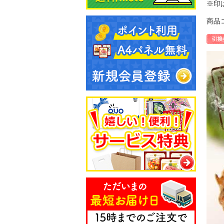
※印
商品コ