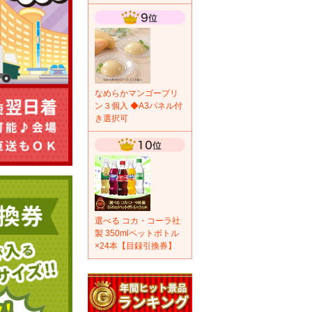
なめらかマンゴープリ
ン３個入 ◆A3パネル付
き選択可
選べる コカ・コーラ社
製 350mlペットボトル
×24本【目録引換券】