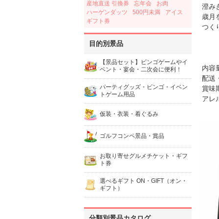
産地直送 引換券
忘年会
お肉
澄み
ハーゲンダッツ
500円未満
アイス
歳月
ギフト券
つく
目的別景品
【景品セット】ビンゴゲームやイ
内容
ベント・宴会・二次会に便利！
配送
パーティグッズ・ビンゴ・イベン
賞味
トゲーム用品
アレ
仮装・衣装・着ぐるみ
ゴルフコンペ景品・賞品
お取り寄せグルメチケット・ギフ
ト券
選べるギフト ON・GIFT（オン・
ギフト）
分類別景品カタログ