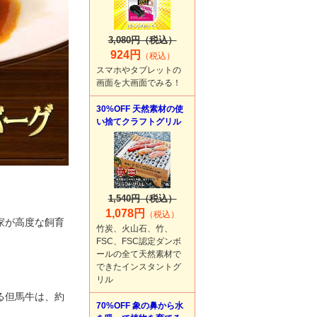
3,080円（税込）
924円
（税込）
スマホやタブレットの
画面を大画面でみる！
30%OFF 天然素材の使
い捨てクラフトグリル
1,540円（税込）
1,078円
（税込）
家が高度な飼育
竹炭、火山石、竹、
FSC、FSC認定ダンボ
ールの全て天然素材で
できたインスタントグ
リル
る但馬牛は、約
70%OFF 象の鼻から水