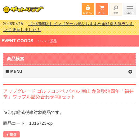
2026/07/15
【2026年版】ビンゴゲーム景品おすすめ金額別人気ランキ
ング 更新しました！
2026/04/03
【2026年版】ゴルフコンペ景品 3000円未満［2000円～
EVENT GOODS
2999円編］もらってうれしい人気ラ…
イベント景品
2026/02/16
【2026年版】結婚式の二次会で貰って嬉しい景品とは？ 更
新しました！
商品検索
2026/02/03
【2026年版】ゴルフコンペ景品 3000円未満［2000円～
2999円編］もらってうれしい人気ラ…
MENU
アップグレード ゴルフコンペ パネル 岡山 創業明治四年「福井
堂」ワッフル詰め合わせ4種セット
※印は軽減税率対象商品です。
商品コード：1016723-cp