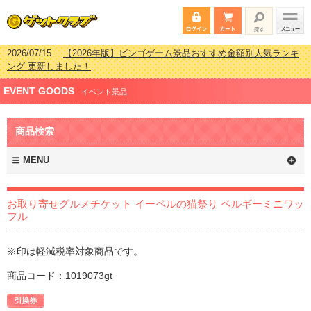
2026/07/15
【2026年版】ビンゴゲーム景品おすすめ金額別人気ランキ
ング 更新しました！
2026/04/03
【2026年版】ゴルフコンペ景品 3000円未満［2000円～
EVENT GOODS
2999円編］もらってうれしい人気ラ…
イベント景品
2026/02/16
【2026年版】結婚式の二次会で貰って嬉しい景品とは？ 更
新しました！
商品検索
2026/02/03
【2026年版】ゴルフコンペ景品 3000円未満［2000円～
2999円編］もらってうれしい人気ラ…
MENU
お取り寄せグルメチケット イーペルの猫祭り ベルギーミニワッ
フル
※印は軽減税率対象商品です。
商品コード：1019073gt