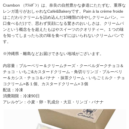
Crambon （ｸﾗﾑﾎﾞﾝ）は、奈良の自然豊かな参道にたたずむ、重厚な
レンガ造りがおしゃれなCafé&Bakeryです。Pain à la crème froide
はこだわりクリームを詰め込んだ10種類の冷やしクリームパン。一
口食べるだけで、思わず笑顔になる驚きのおいしさは、クリームパ
ンという概念をを超えたもはやスイーツのクオリティー。１つの味
を知ってしまったら次の味を食べずにはいられないクリームパンで
す。
※沖縄県・離島などお届けできない地域がございます。
内容量：ブルーベリー＆クリームチーズ・クーベルダークチョコ＆
チョコ・いちご&カスタードクリーム・角切りリンゴ・ブルーベリ
ー＆カシス・チョコ＆バナナ ・抹茶クリーム・いちごミルク・チョ
コクリーム×各１個、カスタードクリーム×３個
配送：冷凍
消費期限：冷凍90日
アレルゲン：小麦・卵・乳成分・大豆・リンゴ・バナナ