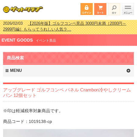
2026/02/03
【2026年版】ゴルフコンペ景品 3000円未満［2000円～
2999円編］もらってうれしい人気ラ…
2026/07/15
【2026年版】ビンゴゲーム景品おすすめ金額別人気ランキ
EVENT GOODS
ング 更新しました！
イベント景品
2026/04/03
【2026年版】ゴルフコンペ景品 3000円未満［2000円～
2999円編］もらってうれしい人気ラ…
商品検索
2026/02/16
【2026年版】結婚式の二次会で貰って嬉しい景品とは？ 更
新しました！
MENU
アップグレード ゴルフコンペ パネル Crambon冷やしクリーム
パン 12個セット
※印は軽減税率対象商品です。
商品コード：1019138-cp