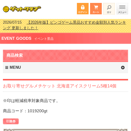
2026/07/15
【2026年版】ビンゴゲーム景品おすすめ金額別人気ランキ
ング 更新しました！
2026/04/03
【2026年版】ゴルフコンペ景品 3000円未満［2000円～
EVENT GOODS
2999円編］もらってうれしい人気ラ…
イベント景品
2026/02/16
【2026年版】結婚式の二次会で貰って嬉しい景品とは？ 更
新しました！
商品検索
2026/02/03
【2026年版】ゴルフコンペ景品 3000円未満［2000円～
2999円編］もらってうれしい人気ラ…
MENU
お取り寄せグルメチケット 北海道アイスクリーム5種14個
※印は軽減税率対象商品です。
商品コード：1019200gt