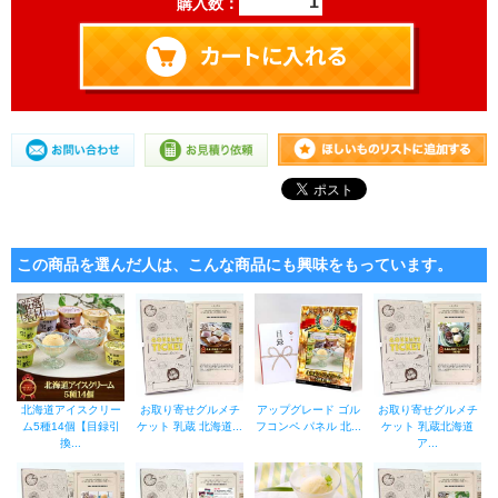
購入数：
この商品を選んだ人は、こんな商品にも興味をもっています。
北海道アイスクリー
お取り寄せグルメチ
アップグレード ゴル
お取り寄せグルメチ
ム5種14個【目録引
ケット 乳蔵 北海道...
フコンペ パネル 北...
ケット 乳蔵北海道
換...
ア...