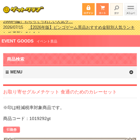
2026/07/15
【2026年版】ビンゴゲーム景品おすすめ金額別人気ランキ
ング 更新しました！
2026/04/03
【2026年版】ゴルフコンペ景品 3000円未満［2000円～
EVENT GOODS
2999円編］もらってうれしい人気ラ…
イベント景品
2026/02/16
【2026年版】結婚式の二次会で貰って嬉しい景品とは？ 更
新しました！
商品検索
2026/02/03
【2026年版】ゴルフコンペ景品 3000円未満［2000円～
2999円編］もらってうれしい人気ラ…
MENU
お取り寄せグルメチケット 食通のためのカレーセット
※印は軽減税率対象商品です。
商品コード：1019292gt