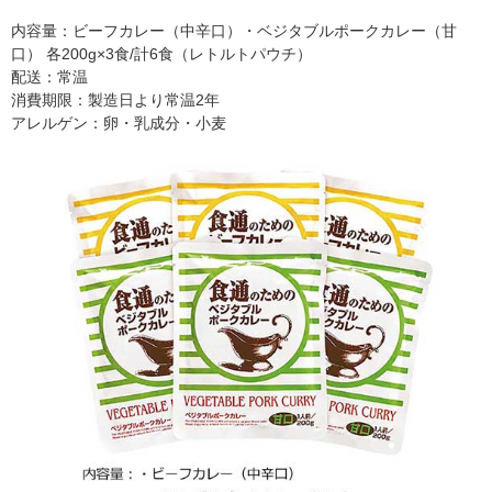
内容量：ビーフカレー（中辛口）・ベジタブルポークカレー（甘
口） 各200g×3食/計6食（レトルトパウチ）
配送：常温
消費期限：製造日より常温2年
アレルゲン：卵・乳成分・小麦