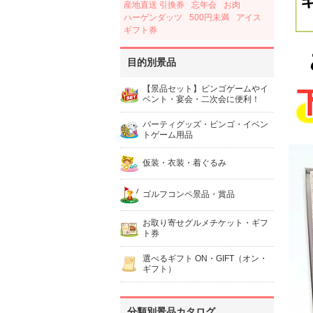
産地直送 引換券
忘年会
お肉
ハーゲンダッツ
500円未満
アイス
ギフト券
目的別景品
【景品セット】ビンゴゲームやイ
ベント・宴会・二次会に便利！
パーティグッズ・ビンゴ・イベン
トゲーム用品
仮装・衣装・着ぐるみ
ゴルフコンペ景品・賞品
お取り寄せグルメチケット・ギフ
ト券
選べるギフト ON・GIFT（オン・
ギフト）
分類別景品カタログ