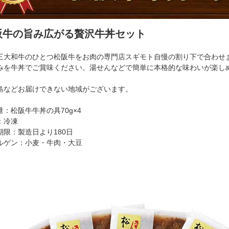
阪牛の旨み広がる贅沢牛丼セット
三大和牛のひとつ松阪牛をお肉の専門店スギモト自慢の割り下で合わせ
みを牛丼でご賞味ください。湯せんなどで簡単に本格的な味わいが楽し
島などお届けできない地域がございます。
量：松阪牛牛丼の具70g×4
：冷凍
期限：製造日より180日
ルゲン：小麦・牛肉・大豆