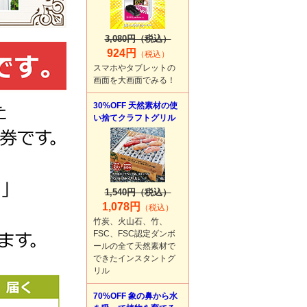
3,080円（税込）
924円
（税込）
スマホやタブレットの
画面を大画面でみる！
30%OFF 天然素材の使
い捨てクラフトグリル
1,540円（税込）
1,078円
（税込）
竹炭、火山石、竹、
FSC、FSC認定ダンボ
ールの全て天然素材で
できたインスタントグ
リル
70%OFF 象の鼻から水