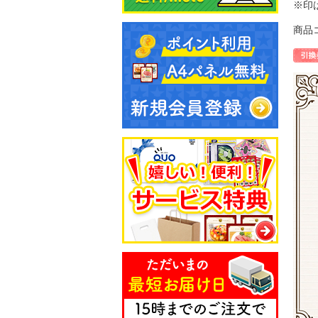
※印
商品コ