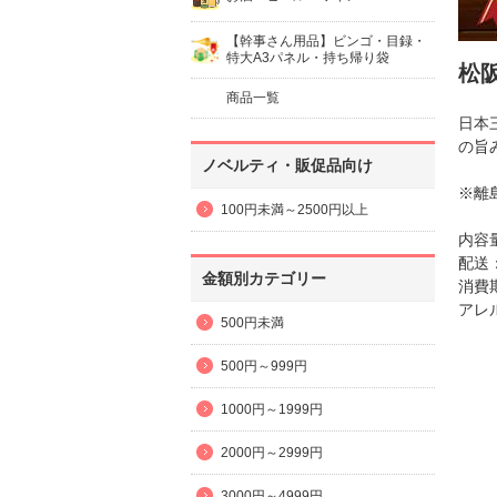
【幹事さん用品】ビンゴ・目録・
特大A3パネル・持ち帰り袋
松
商品一覧
日本
の旨
ノベルティ・販促品向け
※離
100円未満～2500円以上
内容
配送
金額別カテゴリー
消費
アレ
500円未満
500円～999円
1000円～1999円
2000円～2999円
3000円～4999円