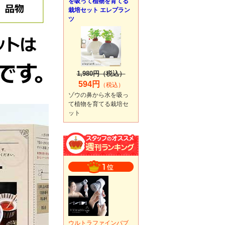
を吸って植物を育てる
栽培セット エレプラン
ツ
1,980円（税込）
594円
（税込）
ゾウの鼻から水を吸っ
て植物を育てる栽培セ
ット
ウルトラファインバブ