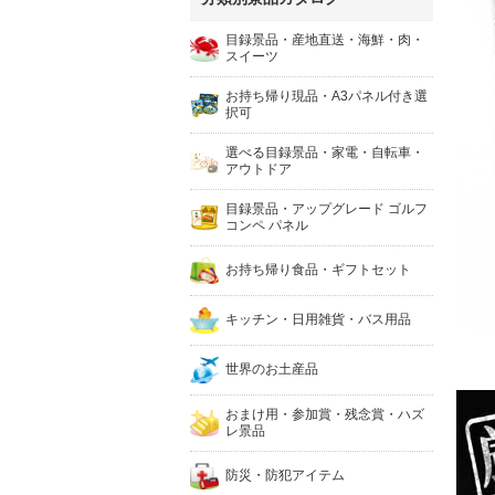
目録景品・産地直送・海鮮・肉・
スイーツ
お持ち帰り現品・A3パネル付き選
択可
選べる目録景品・家電・自転車・
アウトドア
目録景品・アップグレード ゴルフ
コンペ パネル
お持ち帰り食品・ギフトセット
キッチン・日用雑貨・バス用品
世界のお土産品
おまけ用・参加賞・残念賞・ハズ
レ景品
防災・防犯アイテム