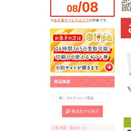
/08
08
※
あす着サービスエリア
が対象です。
商品検索
人気 景品
景品セット