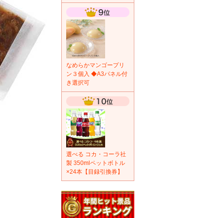
なめらかマンゴープリ
ン３個入 ◆A3パネル付
き選択可
選べる コカ・コーラ社
製 350mlペットボトル
×24本【目録引換券】