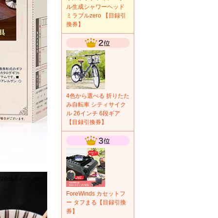
ル生成シャワーヘッド
ミラブルzero 【目録引
換券】
4色から選べる 折りたた
み自転車 シティサイク
ル 26インチ 6段ギア
【目録引換券】
ForeWinds カセットフ
ー タフまる【目録引換
券】