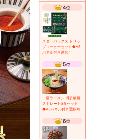
スターバックス ドリッ
プコーヒーセット◆A3
パネル付き選択可
一蘭ラーメン 博多細麺
ストレート5食セット
◆A3パネル付き選択可