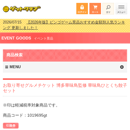
2026/07/15
【2026年版】ビンゴゲーム景品おすすめ金額別人気ランキ
ング 更新しました！
2026/04/03
【2026年版】ゴルフコンペ景品 3000円未満［2000円～
EVENT GOODS
2999円編］もらってうれしい人気ラ…
イベント景品
2026/02/16
【2026年版】結婚式の二次会で貰って嬉しい景品とは？ 更
新しました！
商品検索
2026/02/03
【2026年版】ゴルフコンペ景品 3000円未満［2000円～
2999円編］もらってうれしい人気ラ…
MENU
お取り寄せグルメチケット 博多華味鳥監修 華味鳥ひとくち餃子
セット
※印は軽減税率対象商品です。
商品コード：1019695gt