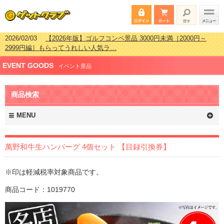
2026/02/03
【2026年版】ゴルフコンペ景品 3000円未満［2000円～
2999円編］もらってうれしい人気ラ…
2026/07/15
【2026年版】ビンゴゲーム景品おすすめ金額別人気ランキ
EVENT GOODS
ング 更新しました！
イベント景品
2026/04/03
【2026年版】ゴルフコンペ景品 3000円未満［2000円～
2999円編］もらってうれしい人気ラ…
商品検索
2026/02/16
【2026年版】結婚式の二次会で貰って嬉しい景品とは？ 更
新しました！
MENU
萬野和牛生ハンバーグ 4個セット 【目録引換券】
※印は軽減税率対象商品です。
商品コード：1019770