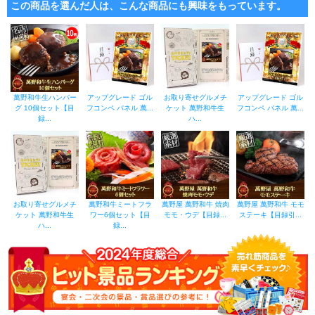
この商品を選んだ人は、こんな商品にも興味をもっています。
萬野和牛生ハンバー
アップグレード ゴル
お取り寄せグルメチ
アップグレード ゴル
グ 10個セット【目
フコンペ パネル 萬...
ケット 萬野和牛生
フコンペ パネル 萬...
録...
ハ...
お取り寄せグルメチ
萬野和牛ミートフラ
萬野屋 萬野和牛 焼肉
萬野屋 萬野和牛 モモ
ケット 萬野和牛生
ワー6個セット【目
モモ・ウデ【目録...
ステーキ【目録引...
ハ...
録...