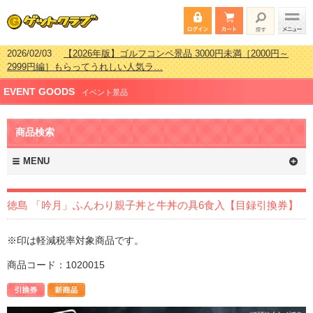
2026/02/03
【2026年版】ゴルフコンペ景品 3000円未満［2000円～
2999円編］もらってうれしい人気ラ…
2026/07/15
【2026年版】ビンゴゲーム景品おすすめ金額別人気ランキ
EVENT GOODS
ング 更新しました！
イベント景品
2026/04/03
【2026年版】ゴルフコンペ景品 3000円未満［2000円～
2999円編］もらってうれしい人気ラ…
商品検索
2026/02/16
【2026年版】結婚式の二次会で貰って嬉しい景品とは？ 更
新しました！
MENU
徳島 「吟月」ふんわり親子丼と牛丼の具6食入【目録引換券】
※印は軽減税率対象商品です。
商品コード：1020015