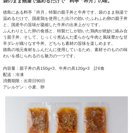
袋のまま熱湯で温めるだけで 料亭「吟月」の味。
徳島にある料亭「吟月」特製の親子丼と牛丼です。袋のまま熱湯で
温めるだけで、国産鶏を使用した出汁の効いたふわふわ卵の親子丼
と、国産牛の旨味が凝縮した牛丼の出来上がりです。
ふんわりとした卵の食感と、特製だしが効いた鶏肉が絶妙に絡み合
う親子丼。そして、じっくり煮込んだ柔らかな牛肉と風味豊かな甘
辛ダレが織りなす牛丼。どちらも素材の旨味を楽しめます。
徳島の地元食材をふんだんに使用しているため、素材そのものの味
わいを感じられるのも魅力の一つです。
内容量：親子丼の具150g×3、牛丼の具120g×3 計6食
配送：冷凍
消費期限：出荷日90日
アレルゲン：小麦、卵