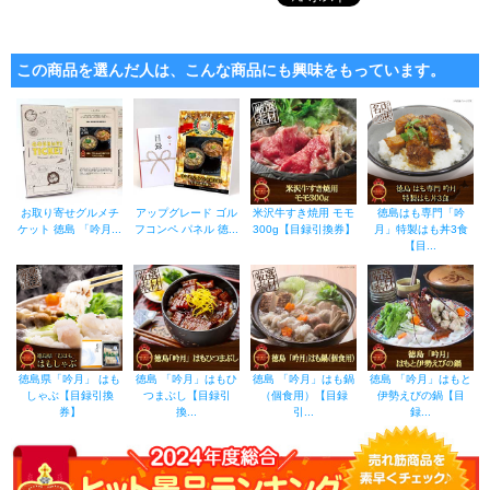
この商品を選んだ人は、こんな商品にも興味をもっています。
お取り寄せグルメチ
アップグレード ゴル
米沢牛すき焼用 モモ
徳島はも専門「吟
ケット 徳島 「吟月...
フコンペ パネル 徳...
300g【目録引換券】
月」特製はも丼3食
【目...
徳島県「吟月」 はも
徳島 「吟月」はもひ
徳島 「吟月」はも鍋
徳島 「吟月」はもと
しゃぶ【目録引換
つまぶし【目録引
（個食用）【目録
伊勢えびの鍋【目
券】
換...
引...
録...