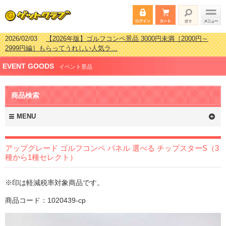
2026/02/03
【2026年版】ゴルフコンペ景品 3000円未満［2000円～
2999円編］もらってうれしい人気ラ…
2026/07/15
【2026年版】ビンゴゲーム景品おすすめ金額別人気ランキ
ング 更新しました！
2026/04/03
【2026年版】ゴルフコンペ景品 3000円未満［2000円～
EVENT GOODS
イベント景品
2999円編］もらってうれしい人気ラ…
2026/02/16
【2026年版】結婚式の二次会で貰って嬉しい景品とは？ 更
新しました！
商品検索
MENU
アップグレード ゴルフコンペ パネル 選べる チップスターS（3
種から1種セレクト）
※印は軽減税率対象商品です。
商品コード：1020439-cp