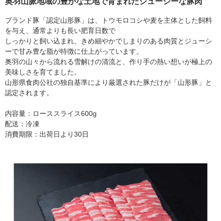
奥羽山脈地域の豊かな土地で育まれたジューシーな豚肉
ブランド豚「認定山形豚」は、トウモロコシや麦を主体とした飼料
を与え、通常よりも長い肥育日数で
しっかりと飼い込まれ、きめ細やかでしまりのある肉質とジューシ
ーで甘み豊な脂が特徴に仕上がっています。
奥羽の山々から流れる雪解けの清流と、作り手の熱い想いが極上の
美味しさを育てました。
山形県食肉公社の独自基準により厳選された豚だけが「山形豚」と
認定されます。
内容量：ローススライス600g
配送：冷凍
消費期限：出荷日より30日