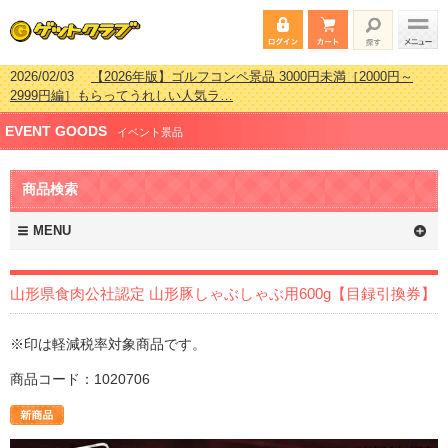
2026/02/03
【2026年版】ゴルフコンペ景品 3000円未満［2000円～
2999円編］もらってうれしい人気ラ…
2026/07/15
【2026年版】ビンゴゲーム景品おすすめ金額別人気ランキ
EVENT GOODS
ング 更新しました！
イベント景品
2026/04/03
【2026年版】ゴルフコンペ景品 3000円未満［2000円～
2999円編］もらってうれしい人気ラ…
商品検索
2026/02/16
【2026年版】結婚式の二次会で貰って嬉しい景品とは？ 更
新しました！
MENU
山形県食肉公社認定 山形豚しゃぶしゃぶ用600g【目録引換券】
※印は軽減税率対象商品です。
商品コード：1020706