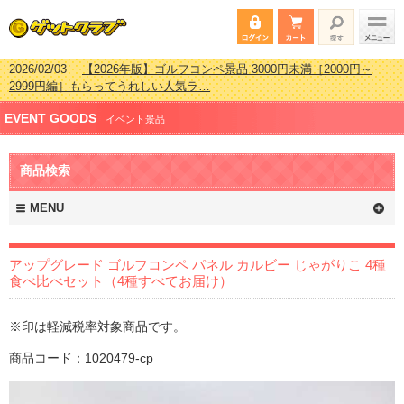
2026/02/03
【2026年版】ゴルフコンペ景品 3000円未満［2000円～
2999円編］もらってうれしい人気ラ…
2026/07/15
【2026年版】ビンゴゲーム景品おすすめ金額別人気ランキ
EVENT GOODS
ング 更新しました！
イベント景品
2026/04/03
【2026年版】ゴルフコンペ景品 3000円未満［2000円～
2999円編］もらってうれしい人気ラ…
商品検索
2026/02/16
【2026年版】結婚式の二次会で貰って嬉しい景品とは？ 更
新しました！
MENU
アップグレード ゴルフコンペ パネル カルビー じゃがりこ 4種
食べ比べセット（4種すべてお届け）
※印は軽減税率対象商品です。
商品コード：1020479-cp