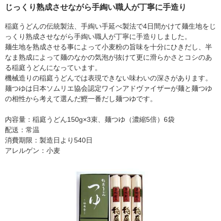
じっくり熟成させながら手綯い職人が丁寧に手造り
稲庭うどんの伝統製法、手綯い手延べ製法で4日間かけて麺生地をじ
っくり熟成させながら手綯い職人が丁寧に手造りしました。
麺生地を熟成させる事によって小麦粉の旨味を十分にひきだし、半
なま熟成によって麺のなかの気泡が抜けて更に滑らかさとコシのあ
る稲庭うどんになっています。
機械造りの稲庭うどんでは表現できない味わいの深さがあります。
麺つゆは日本ソムリエ協会認定ワインアドヴァイザーが麺と麺つゆ
の相性から考えて選んだ鰹一番だし麺つゆです。
内容量：稲庭うどん150g×3束、麺つゆ（濃縮5倍）6袋
配送：常温
消費期限：製造日より540日
アレルゲン：小麦