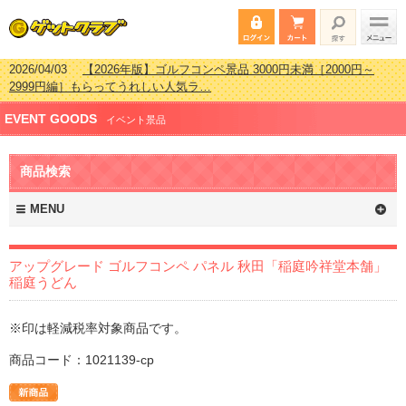
2026/04/03
【2026年版】ゴルフコンペ景品 3000円未満［2000円～
2999円編］もらってうれしい人気ラ…
2026/02/16
【2026年版】結婚式の二次会で貰って嬉しい景品とは？ 更
EVENT GOODS
新しました！
イベント景品
2026/02/03
【2026年版】ゴルフコンペ景品 3000円未満［2000円～
2999円編］もらってうれしい人気ラ…
商品検索
2026/07/15
【2026年版】ビンゴゲーム景品おすすめ金額別人気ランキ
ング 更新しました！
MENU
アップグレード ゴルフコンペ パネル 秋田「稲庭吟祥堂本舗」
稲庭うどん
※印は軽減税率対象商品です。
商品コード：1021139-cp