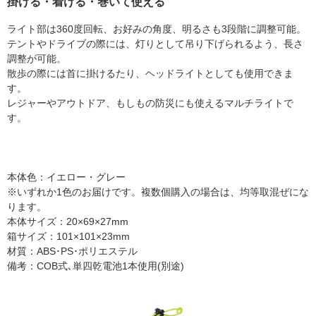
掛ける・着ける・巻いて使える
ライト部は360度回転、お好みの角度、明るさも3段階に調整可能。
テントやドライブの際には、灯りとして吊り下げられるよう、長さ
調整が可能。
散歩の際には首に掛けるたり、ヘッドライトとしても使用できま
す。
レジャーやアウトドア、もしもの防災にも使えるマルチライトで
す。
本体色：イエロー・グレー
※いずれか1色のお届けです。複数個購入の場合は、均等取混ぜにな
ります。
本体サイズ：20×69×27mm
箱サイズ：101×101×23mm
材質：ABS･PS･ポリエステル
備考：COB式､単四乾電池1本使用(別途)