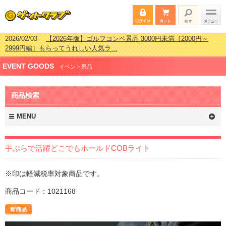
2026/02/03
【2026年版】ゴルフコンペ景品 3000円未満［2000円～
2999円編］もらってうれしい人気ラ…
2026/07/15
【2026年版】ビンゴゲーム景品おすすめ金額別人気ランキ
EVENT GOODS
ング 更新しました！
イベント景品
2026/04/03
【2026年版】ゴルフコンペ景品 3000円未満［2000円～
2999円編］もらってうれしい人気ラ…
商品検索
2026/02/16
【2026年版】結婚式の二次会で貰って嬉しい景品とは？ 更
新しました！
MENU
手ぶらで活躍どこでもホールドCOBライト
※印は軽減税率対象商品です。
商品コード：1021168