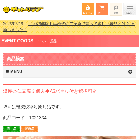
2026/02/03
【2026年版】ゴルフコンペ景品 3000円未満［2000円～
2999円編］もらってうれしい人気ラ…
2026/07/15
【2026年版】ビンゴゲーム景品おすすめ金額別人気ランキ
EVENT GOODS
ング 更新しました！
イベント景品
2026/04/03
【2026年版】ゴルフコンペ景品 3000円未満［2000円～
2999円編］もらってうれしい人気ラ…
商品検索
2026/02/16
【2026年版】結婚式の二次会で貰って嬉しい景品とは？ 更
新しました！
MENU
濃厚杏仁豆腐３個入◆A3パネル付き選択可※
※印は軽減税率対象商品です。
商品コード：1021334