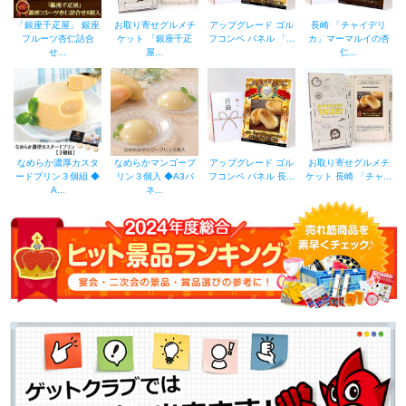
「銀座千疋屋」 銀座
お取り寄せグルメチ
アップグレード ゴル
長崎 「チャイデリ
フルーツ杏仁詰合
ケット 「銀座千疋
フコンペ パネル 「...
カ」マーマルイの杏
せ...
屋...
仁...
なめらか濃厚カスタ
なめらかマンゴープ
アップグレード ゴル
お取り寄せグルメチ
ードプリン３個組 ◆
リン３個入 ◆A3パ
フコンペ パネル 長...
ケット 長崎 「チャ...
A...
ネ...