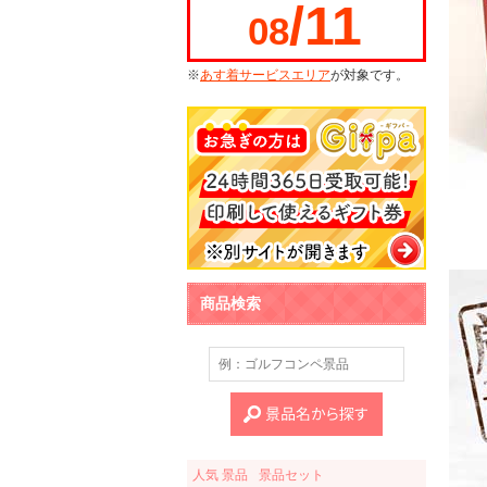
/11
08
※
あす着サービスエリア
が対象です。
商品検索
人気 景品
景品セット