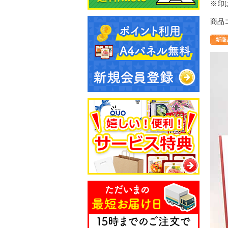
※印
商品コ