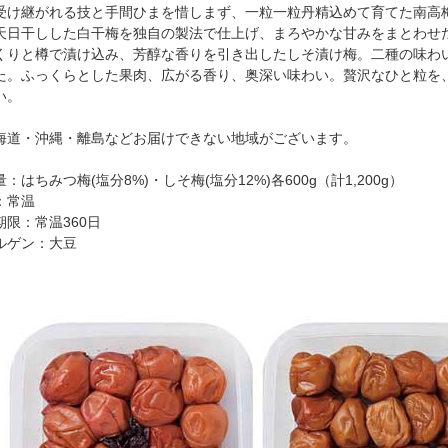
受け継がれる技と手間ひまを惜しまず、一粒一粒丹精込めて育てた南高
天日干しした白干梅を独自の製法で仕上げ、まろやかな甘みをまとわせ
くりと樽で漬け込み、芳醇な香りを引き出したしそ漬け梅。二種の味わ
た。ふっくらとした果肉、広がる香り、奥深い味わい。贅沢なひと粒を
い。
海道・沖縄・離島などお届けできない地域がございます。
：はちみつ梅(塩分8%)・しそ梅(塩分12%)各600g（計1,200g）
：常温
期限：常温360日
ルゲン：大豆