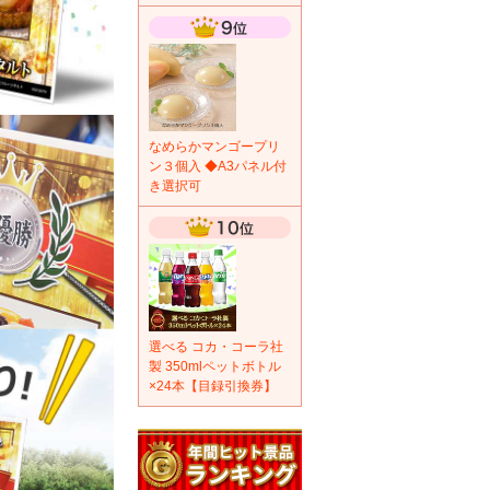
なめらかマンゴープリ
ン３個入 ◆A3パネル付
き選択可
選べる コカ・コーラ社
製 350mlペットボトル
×24本【目録引換券】