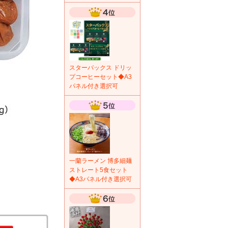
スターバックス ドリッ
プコーヒーセット◆A3
パネル付き選択可
一蘭ラーメン 博多細麺
ストレート5食セット
◆A3パネル付き選択可