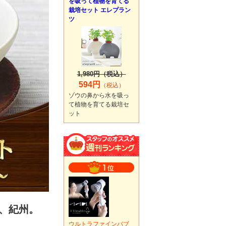
を吸って植物を育てる
栽培セット エレプラン
ツ
1,980円（税込）
594円
（税込）
ゾウの鼻から水を吸っ
て植物を育てる栽培セ
ット
、紀州。
ウルトラファインバブ