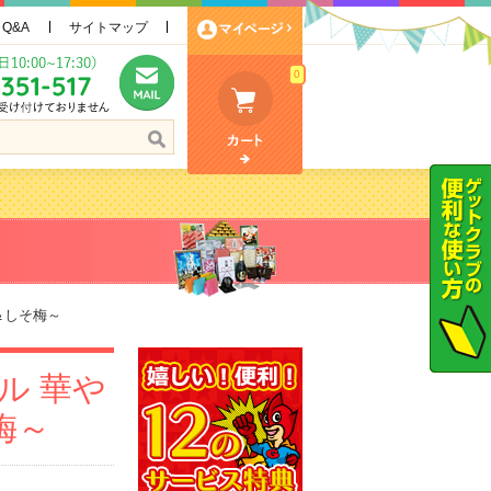
Q&A
サイトマップ
0
＆しそ梅～
ル 華や
梅～