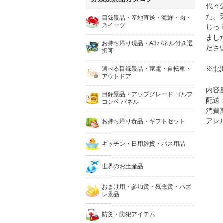
代々
た。
目録景品・産地直送・海鮮・肉・
スイーツ
じっ
まし
お持ち帰り現品・A3パネル付き選
ださ
択可
※北
選べる目録景品・家電・自転車・
アウトドア
内容量
目録景品・アップグレード ゴルフ
配送
コンペ パネル
消費
アレ
お持ち帰り食品・ギフトセット
キッチン・日用雑貨・バス用品
世界のお土産品
おまけ用・参加賞・残念賞・ハズ
レ景品
防災・防犯アイテム