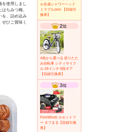
梅を使用しまし
ル生成シャワーヘッド
たはちみつ梅。
ミラブルzero 【目録引
換券】
いを、詰め込み
、ぜひご賞味く
4色から選べる 折りたた
み自転車 シティサイク
ル 26インチ 6段ギア
【目録引換券】
ForeWinds カセットフ
ー タフまる【目録引換
券】