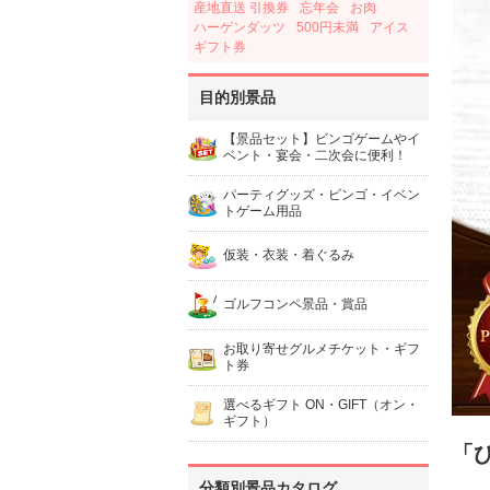
産地直送 引換券
忘年会
お肉
ハーゲンダッツ
500円未満
アイス
ギフト券
目的別景品
【景品セット】ビンゴゲームやイ
ベント・宴会・二次会に便利！
パーティグッズ・ビンゴ・イベン
トゲーム用品
仮装・衣装・着ぐるみ
ゴルフコンペ景品・賞品
お取り寄せグルメチケット・ギフ
ト券
選べるギフト ON・GIFT（オン・
ギフト）
「
分類別景品カタログ