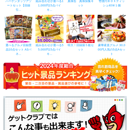
ハーゲンダッツアソ
組み合わせが選べる1
真珠缶 真珠採集キ
壱億円ＢＯＸティッ
ートセット【目録
1,000円15点バイ
ット
シュ40Ｗ１個
引...
キ...
選べるグルメ目録景
組み合わせが選べる5
特大！目録袋５枚セ
豪華産直グルメ 30,0
品10点セット A3パ
5,000円15点バイ
ット
00円人気の5点Aセッ
ネ...
キ...
ト