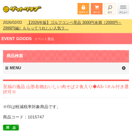
2026/07/15
【2026年版】ビンゴゲーム景品おすすめ金額別人気ランキ
ング 更新しました！
2026/04/03
【2026年版】ゴルフコンペ景品 3000円未満［2000円～
EVENT GOODS
2999円編］もらってうれしい人気ラ…
イベント景品
2026/02/16
【2026年版】結婚式の二次会で貰って嬉しい景品とは？ 更
新しました！
商品検索
2026/02/03
【2026年版】ゴルフコンペ景品 3000円未満［2000円～
2999円編］もらってうれしい人気ラ…
MENU
至福の逸品 山形名物おいしい肉そば２食入り◆A3パネル付き選
択可※
※印は軽減税率対象商品です。
商品コード：1015747