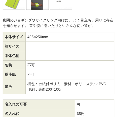
夜間のジョギングやサイクリング向けに。 よく目立ち、周りに存在
を知らせます。 首や腕に巻いたりといろんな使い道が。
本体サイズ
495×250mm
箱サイズ
本体色柄
包装
不可
熨斗紙
不可
梱包：台紙付ポリ入 素材：ポリエステル･PVC
備考
印刷：表面200×100mm
名入れの可否
可
名入れ代
65円