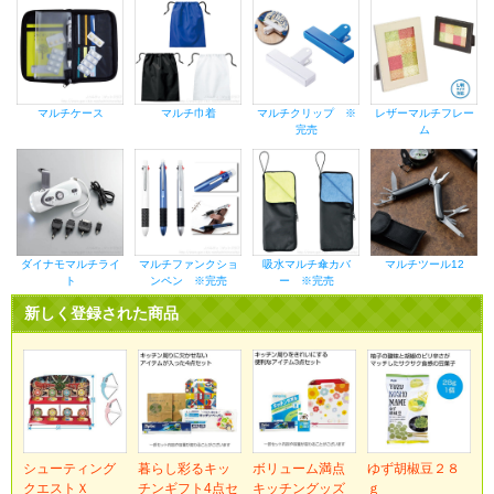
マルチケース
マルチ巾着
マルチクリップ ※
レザーマルチフレー
完売
ム
ダイナモマルチライ
マルチファンクショ
吸水マルチ傘カバ
マルチツール12
ト
ンペン ※完売
ー ※完売
新しく登録された商品
シューティング
暮らし彩るキッ
ボリューム満点
ゆず胡椒豆２８
クエストＸ
チンギフト4点セ
キッチングッズ
ｇ