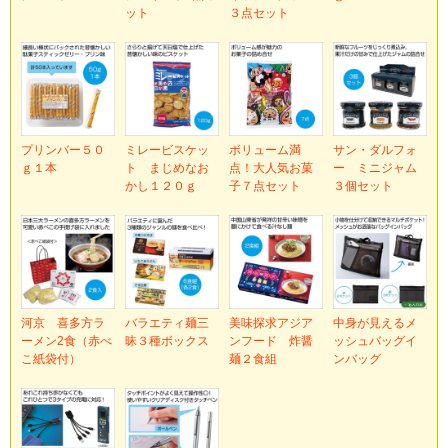
ット
３点セット
プリンバー５０
ミレービスケッ
ボリューム満
サン・ダルフォ
ｇ１本
ト まじめなお
点！大人気お菓
ー ミニジャム
かし１２０ｇ
子７点セット
３個セット
河京 喜多方ラ
バラエティ麺三
美味探求アジア
中身が見えるメ
ーメン2食（赤べ
昧３種ボックス
ンフード 炸醤
ッシュバッグイ
こ紙袋付）
麺２食組
ンバッグ