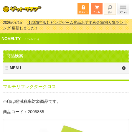
2026/07/15
【2026年版】ビンゴゲーム景品おすすめ金額別人気ランキ
ング 更新しました！
2026/04/03
【2026年版】ゴルフコンペ景品 3000円未満［2000円～
NOVELTY
2999円編］もらってうれしい人気ラ…
ノベルティ
2026/02/16
【2026年版】結婚式の二次会で貰って嬉しい景品とは？ 更
新しました！
商品検索
2026/02/03
【2026年版】ゴルフコンペ景品 3000円未満［2000円～
2999円編］もらってうれしい人気ラ…
MENU
マルチリフレクタークロス
※印は軽減税率対象商品です。
商品コード：2005855