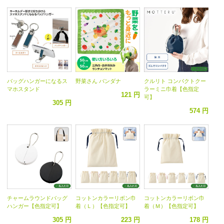
バッグハンガーになるス
野菜さん バンダナ
クルリト コンパクトクー
マホスタンド
ラーミニ巾着【色指定
121 円
可】
305 円
574 円
チャームラウンドバッグ
コットンカラーリボン巾
コットンカラーリボン巾
ハンガー【色指定可】
着（Ｌ）【色指定可】
着（Ｍ）【色指定可】
305 円
223 円
178 円