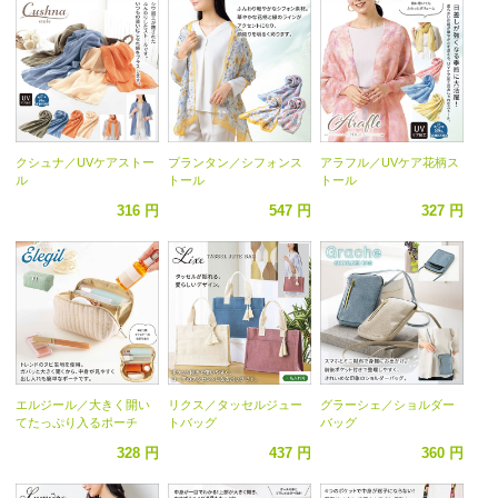
クシュナ／UVケアストー
プランタン／シフォンス
アラフル／UVケア花柄ス
ル
トール
トール
316 円
547 円
327 円
エルジール／大きく開い
リクス／タッセルジュー
グラーシェ／ショルダー
てたっぷり入るポーチ
トバッグ
バッグ
328 円
437 円
360 円