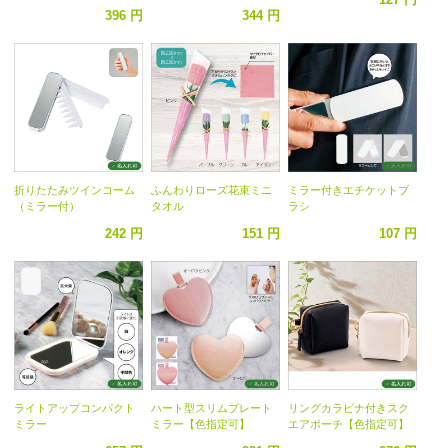
396 円
344 円
折りたたみツインコーム
ふんわりローズ花束ミニ
ミラー付きエチケットブ
（ミラー付）
タオル
ラシ
242 円
151 円
107 円
ライトアップコンパクト
ハート型スリムプレート
リングカラビナ付きスク
ミラー
ミラー【色指定可】
エアポーチ【色指定可】