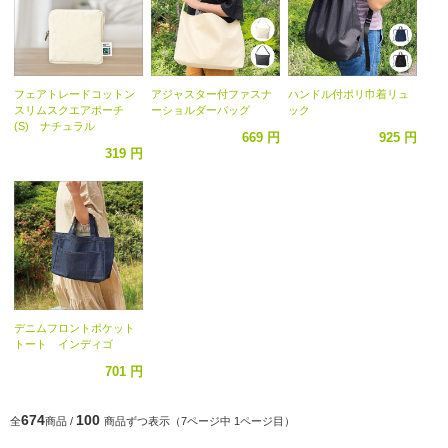
フェアトレードコットン
アジャスター付ファスナ
ハンドル付ポリ巾着リュ
スリムスクエアポーチ
ーショルダーバッグ
ック
(S) ナチュラル
669 円
925 円
319 円
デニムフロントポケット
トート インディゴ
701 円
674
100
全
商品 /
商品ずつ表示（7ページ中 1ページ目）