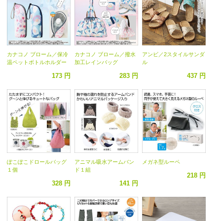
カナコノ ブローム／保冷
カナコノ ブローム／撥水
アンビ／2スタイルサンダ
温ペットボトルホルダー
加工レインバッグ
ル
173 円
283 円
437 円
ぽこぽこドロールバッグ
アニマル吸水アームバン
メガネ型ルーペ
１個
ド１組
218 円
328 円
141 円