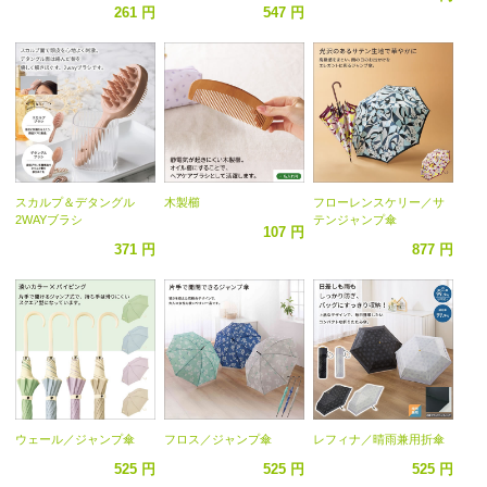
261 円
547 円
スカルプ＆デタングル
木製櫛
フローレンスケリー／サ
2WAYブラシ
テンジャンプ傘
107 円
371 円
877 円
ウェール／ジャンプ傘
フロス／ジャンプ傘
レフィナ／晴雨兼用折傘
525 円
525 円
525 円