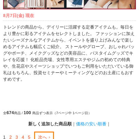
8月7日(金) 現在
トレンドの商品から、デイリーに活躍する定番アイテムも。毎日を
より豊かに彩るアイテムをセレクトしました。 ファッションに加え
たいシーズナルなアイテムから、イベントを盛り上げみんなで楽し
めるアイテムも幅広くご紹介。 ストールやグローブ、おしゃれバッ
グやポーチ、メイクグッズなどの美容品に、バスタイムグッズでキ
レイを応援！ 化粧品売場、女性専用エステやジムの初めての特典
や、生花店やスイーツショップでいつもご利用をいただいている御
礼はもちろん、投資セミナーやミーティングなどのお土産にもおす
すめです。
674
100
全
商品 /
商品ずつ表示（7ページ中 1ページ目）
新しく追加した商品順
｜
価格の安い順番
｜
1
2
3
4
5
次へ