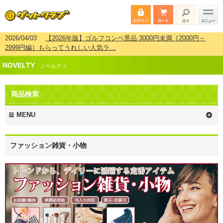
2026/04/03
【2026年版】ゴルフコンペ景品 3000円未満［2000円～
2999円編］もらってうれしい人気ラ…
2026/02/16
【2026年版】結婚式の二次会で貰って嬉しい景品とは？ 更
NOVELTY
新しました！
ノベルティ
2026/02/03
【2026年版】ゴルフコンペ景品 3000円未満［2000円～
2999円編］もらってうれしい人気ラ…
商品検索
2026/07/15
【2026年版】ビンゴゲーム景品おすすめ金額別人気ランキ
ング 更新しました！
MENU
ファッション雑貨・小物