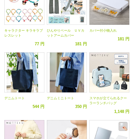
キャラクター キラキラブ
ひんやりベール ＵＶカ
カバー付小物入れ
レスレット
ットアームカバー
181 円
77 円
181 円
デニムトート
デニムミニトート
スマホが立てられるクー
ラーランチバッグ
544 円
350 円
1,148 円