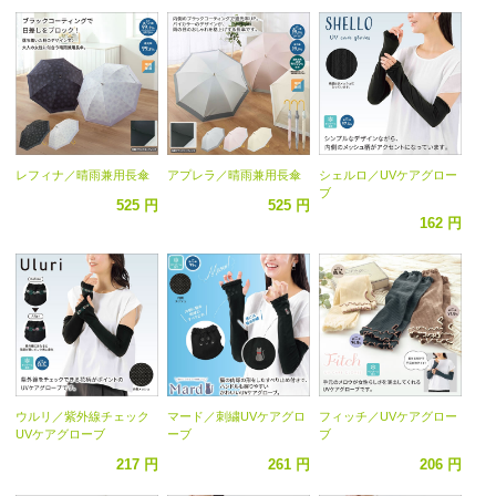
レフィナ／晴雨兼用長傘
アプレラ／晴雨兼用長傘
シェルロ／UVケアグロー
ブ
525 円
525 円
162 円
ウルリ／紫外線チェック
マード／刺繍UVケアグロ
フィッチ／UVケアグロー
UVケアグローブ
ーブ
ブ
217 円
261 円
206 円