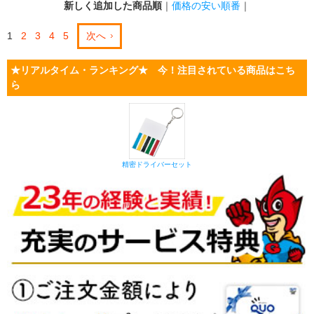
新しく追加した商品順
｜
価格の安い順番
｜
1
2
3
4
5
次へ
★リアルタイム・ランキング★ 今！注目されている商品はこち
ら
精密ドライバーセット