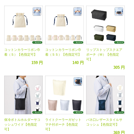
コットンカラーリボン巾
コットンカラーリボン巾
リップストップスクエア
着（Ｓ）【色指定可】
着（ＳＳ）【色指定可】
ポーチ（Ｍ）【色指定
可】
159 円
140 円
305 円
保冷ボトルホルダーサコ
ライトクーラーガゼット
バネ口レザースタイルサ
ッシュワイド【色指定
マチ付ポーチ【色指定
コッシュ【色指定可】
可】
可】
369 円