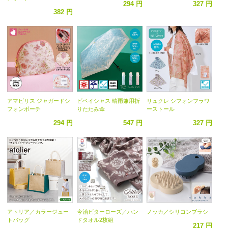
294 円
327 円
382 円
アマビリス ジャガードシ
ビベイシャス 晴雨兼用折
リュクレ シフォンフラワ
フォンポーチ
りたたみ傘
ーストール
294 円
547 円
327 円
アトリア／カラージュー
今治ビターローズ／ハン
ノッカ／シリコンブラシ
トバッグ
ドタオル2枚組
217 円