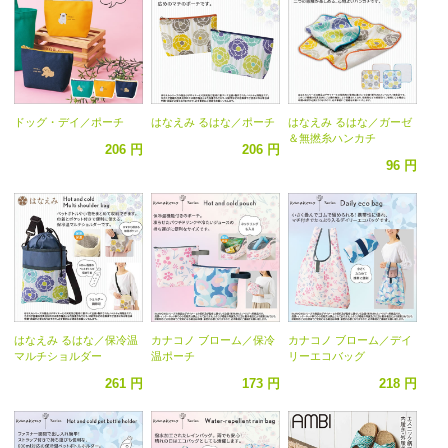
ドッグ・デイ／ポーチ
はなえみ るはな／ポーチ
はなえみ るはな／ガーゼ
＆無撚糸ハンカチ
206 円
206 円
96 円
はなえみ るはな／保冷温
カナコノ ブローム／保冷
カナコノ ブローム／デイ
マルチショルダー
温ポーチ
リーエコバッグ
261 円
173 円
218 円