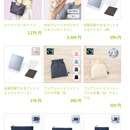
クーラーランチトート
冷却プレートカラビナＵ
全面印刷できるマットス
ＳＢハンディファン
クエアミラー（M）
1,276 円
2,169 円
255 円
全面印刷できるマットス
フェアトレードコットン
フェアトレードコットン
クエアミラー（Ｓ）
フリル巾着（S)
フリル巾着（S) ナチュ
ラル
178 円
350 円
319 円