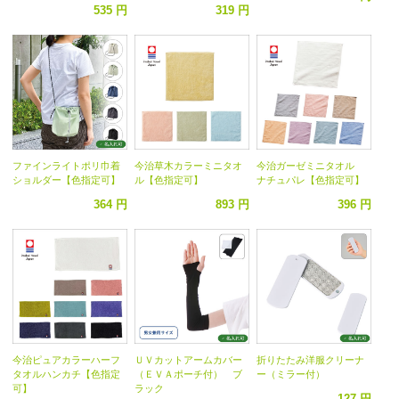
535 円
319 円
ファインライトポリ巾着
今治草木カラーミニタオ
今治ガーゼミニタオル
ショルダー【色指定可】
ル【色指定可】
ナチュパレ【色指定可】
364 円
893 円
396 円
今治ピュアカラーハーフ
ＵＶカットアームカバー
折りたたみ洋服クリーナ
タオルハンカチ【色指定
（ＥＶＡポーチ付） ブ
ー（ミラー付）
可】
ラック
127 円