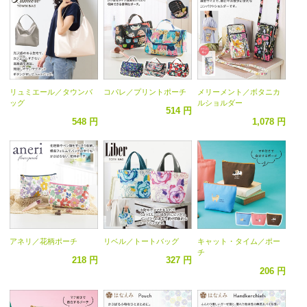
リュミエール／タウンバ
コパレ／プリントポーチ
メリーメント／ボタニカ
ッグ
ルショルダー
514 円
548 円
1,078 円
アネリ／花柄ポーチ
リベル／トートバッグ
キャット・タイム／ポー
チ
218 円
327 円
206 円