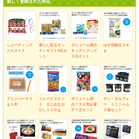
新しく登録された商品
シューティング
暮らし彩るキッ
ボリューム満点
ゆず胡椒豆２８
クエストＸ
チンギフト4点セ
キッチングッズ
ｇ
ット
３点セット
プリンバー５０
ミレービスケッ
ボリューム満
サン・ダルフォ
ｇ１本
ト まじめなお
点！大人気お菓
ー ミニジャム
かし１２０ｇ
子７点セット
３個セット