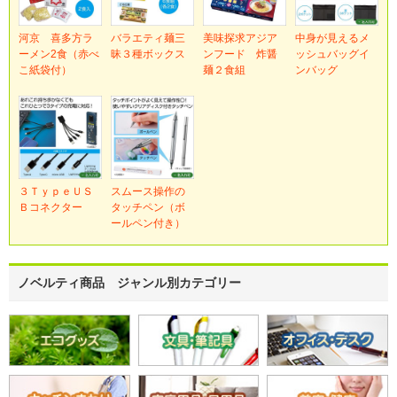
河京 喜多方ラ
バラエティ麺三
美味探求アジア
中身が見えるメ
ーメン2食（赤べ
昧３種ボックス
ンフード 炸醤
ッシュバッグイ
こ紙袋付）
麺２食組
ンバッグ
３ＴｙｐｅＵＳ
スムース操作の
Ｂコネクター
タッチペン（ボ
ールペン付き）
ノベルティ商品 ジャンル別カテゴリー