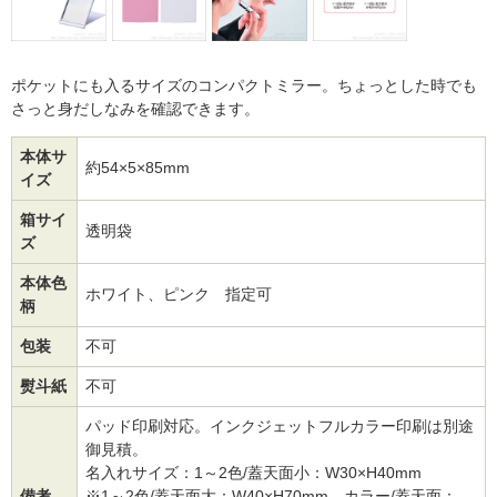
ポケットにも入るサイズのコンパクトミラー。ちょっとした時でも
さっと身だしなみを確認できます。
本体サ
約54×5×85mm
イズ
箱サイ
透明袋
ズ
本体色
ホワイト、ピンク 指定可
柄
包装
不可
熨斗紙
不可
パッド印刷対応。インクジェットフルカラー印刷は別途
御見積。
名入れサイズ：1～2色/蓋天面小：W30×H40mm
備考
※1～2色/蓋天面大：W40×H70mm、カラー/蓋天面：