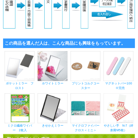
この商品を選んだ人は、こんな商品にも興味をもっています。
ポケットミラー フ
ホワイトミラー
プリントコルクコー
マグネットバー100
ロスト
スター
※完売
ミクロ繊維ワイパ
きせかえミラー
マイクロファイバー
やさしい手 N-7（絆
ー 2枚入
クロス＜ミニ＞
創膏M5枚）