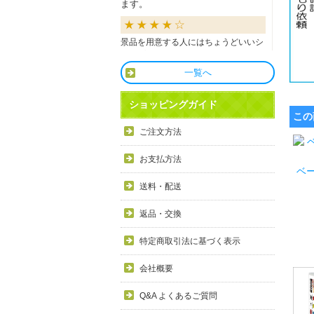
ます。
景品を用意する人にはちょうどいいシ
ョップだと思います。
一覧へ
良かったです
ショッピングガイド
この
商品も直ぐに届き、一つづづ丁寧に梱
ご注文方法
包されいて良かったです。同窓生の集
まりのビンゴで利用しましたが、みん
お支払方法
な喜んでもらえました。
ベ
送料・配送
利用しやすい
返品・交換
目録景品をよく利用しています。豪華
特定商取引法に基づく表示
で当選した方にとても喜ばれていま
す。手配が早いので便利です。
会社概要
Q&A よくあるご質問