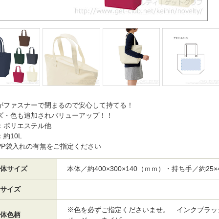
がファスナーで閉まるので安心して持てる！
ズ・色も追加されバリューアップ！！
：ポリエステル他
：約10L
PP袋入れの有無をご指定ください
体サイズ
本体／約400×300×140（ｍｍ）・持ち手／約25×
サイズ
※色を必ずご指定くださいませ。 インクブラッ
体色柄