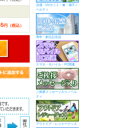
涼感・UVカット・傘・扇子ノ
ベルティ
45
円（税込）
周年・創立記念品
スマホ・モバイル・PC関連
ご挨拶メッセージ入りノベル
ティ
アウトドア・レジャーグッズ