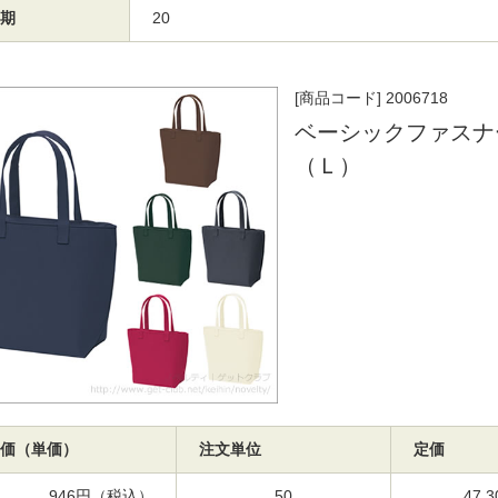
期
20
[商品コード] 2006718
ベーシックファスナ
（Ｌ）
価（単価）
注文単位
定価
946円（税込）
50
47