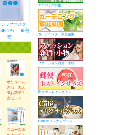
エコバッグ特集
ーシックマスク
SK 1P） ※完
ガーデニング・家庭菜園
売
ファッション雑貨・小物
ス
ボリューム
ま
満点！大人
郵便ポストインサイズ
か
気お菓子７
ｇ
点セット
Cafe オリジナルグッズ
ｅ
スムース操
ネ
作のタッチ