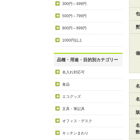
300円～499円
包
500円～799円
熨
800円～999円
1000円以上
備
品種・用途・目的別カテゴリー
名入れ対応可
食品
名
エコグッズ
名
文具・筆記具
版
オフィス・デスク
名
数
キッチンまわり