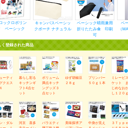
ロックロボリン
キャンバスベーシッ
ベーシック晴雨兼用
ベ
ク ベーシック
クポーチ ナチュラル
折りたたみ傘 印刷
（MA
可
しく登録された商品
ューティ
暮らし彩る
ボリューム
ゆず胡椒豆
プリンバー
ミレービ
グクエス
キッチンギ
満点キッチ
２８ｇ
５０ｇ１本
ケット 
Ｘ
フト4点セ
ングッズ３
じめなお
ット
点セット
し１２０
ン・ダル
河京 喜多
バラエティ
美味探求ア
中身が見え
３Ｔｙｐ
ォー ミ
方ラーメン
麺三昧３種
ジアンフー
るメッシュ
ＵＳＢコ