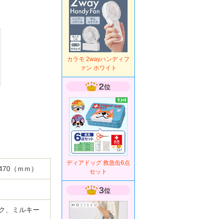
カラモ 2wayハンディフ
ァン ホワイト
ディアドッグ 救急缶6点
470（ｍｍ）
セット
ク、ミルキー