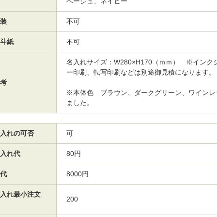
ベージュ、ネイビー
装
不可
斗紙
不可
名入れサイズ：W280×H170（ｍｍ） ※イン
ー印刷、転写印刷などは別途御見積になります。
考
※本体色 ブラウン、ダークグリーン、ワインレ
ました。
入れの可否
可
入れ代
80円
代
8000円
入れ最小注文
200