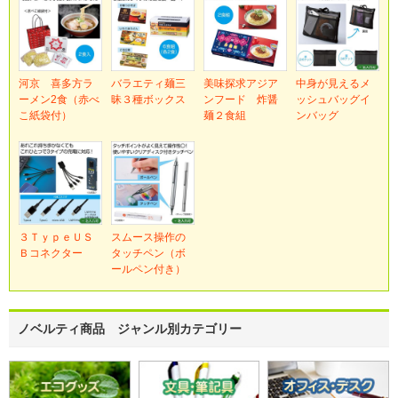
河京 喜多方ラ
バラエティ麺三
美味探求アジア
中身が見えるメ
ーメン2食（赤べ
昧３種ボックス
ンフード 炸醤
ッシュバッグイ
こ紙袋付）
麺２食組
ンバッグ
３ＴｙｐｅＵＳ
スムース操作の
Ｂコネクター
タッチペン（ボ
ールペン付き）
ノベルティ商品 ジャンル別カテゴリー