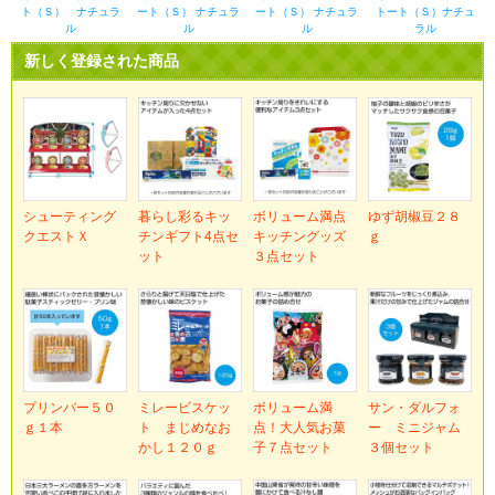
ト（Ｓ） ナチュラ
ート（Ｓ） ナチュラ
ート（Ｓ） ナチュラ
トート（Ｓ）ナチュ
ル
ル
ル
ラル
新しく登録された商品
シューティング
暮らし彩るキッ
ボリューム満点
ゆず胡椒豆２８
クエストＸ
チンギフト4点セ
キッチングッズ
ｇ
ット
３点セット
プリンバー５０
ミレービスケッ
ボリューム満
サン・ダルフォ
ｇ１本
ト まじめなお
点！大人気お菓
ー ミニジャム
かし１２０ｇ
子７点セット
３個セット