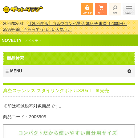
2026/02/03
【2026年版】ゴルフコンペ景品 3000円未満［2000円～
2999円編］もらってうれしい人気ラ…
2026/07/15
【2026年版】ビンゴゲーム景品おすすめ金額別人気ランキ
NOVELTY
ング 更新しました！
ノベルティ
2026/04/03
【2026年版】ゴルフコンペ景品 3000円未満［2000円～
2999円編］もらってうれしい人気ラ…
商品検索
2026/02/16
【2026年版】結婚式の二次会で貰って嬉しい景品とは？ 更
新しました！
MENU
真空ステンレス スタイリングボトル320ml ※完売
※印は軽減税率対象商品です。
商品コード：2006905