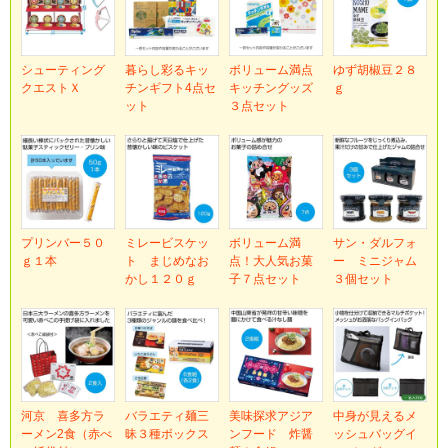
シューティング
暮らし彩るキッ
ボリューム満点
ゆず胡椒豆２８
クエストＸ
チンギフト4点セ
キッチングッズ
ｇ
ット
３点セット
プリンバー５０
ミレービスケッ
ボリューム満
サン・ダルフォ
ｇ１本
ト まじめなお
点！大人気お菓
ー ミニジャム
かし１２０ｇ
子７点セット
３個セット
河京 喜多方ラ
バラエティ麺三
美味探求アジア
中身が見えるメ
ーメン2食（赤べ
昧３種ボックス
ンフード 炸醤
ッシュバッグイ