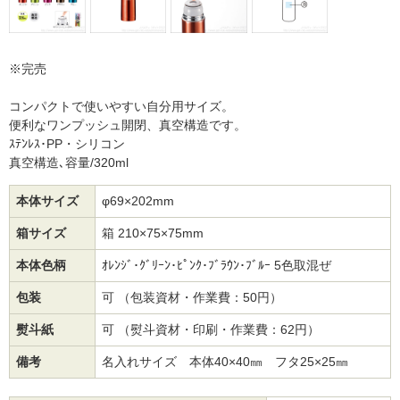
※完売
コンパクトで使いやすい自分用サイズ。
便利なワンプッシュ開閉、真空構造です。
ｽﾃﾝﾚｽ･PP・シリコン
真空構造､容量/320ml
本体サイズ
φ69×202mm
箱サイズ
箱 210×75×75mm
本体色柄
ｵﾚﾝｼﾞ･ｸﾞﾘｰﾝ･ﾋﾟﾝｸ･ﾌﾞﾗｳﾝ･ﾌﾞﾙｰ 5色取混ぜ
包装
可 （包装資材・作業費：50円）
熨斗紙
可 （熨斗資材・印刷・作業費：62円）
備考
名入れサイズ 本体40×40㎜ フタ25×25㎜