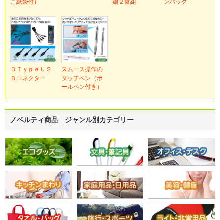
こ紙袋付）
麺２食組
ンバッグ
３ＴｙｐｅＵＳ
スムース操作の
Ｂコネクター
タッチペン（ボ
ールペン付き）
ノベルティ商品 ジャンル別カテゴリー