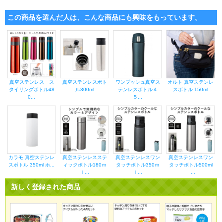
この商品を選んだ人は、こんな商品にも興味をもっています。
真空ステンレス ス
真空ステンレスボト
ワンプッシュ真空ス
オルト 真空ステンレ
タイリングボトル48
ル300ml
テンレスボトル４
スボトル 150ml
0...
５...
カラモ 真空ステンレ
真空ステンレスステ
真空ステンレスワン
真空ステンレスワン
スボトル 350ml ホ...
ィックボトル180ｍ
タッチボトル350ｍ
タッチボトル500ml
ｌ...
ｌ...
...
新しく登録された商品