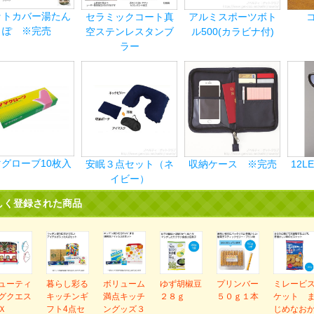
ットカバー湯たん
セラミックコート真
アルミスポーツボト
ぽ ※完売
空ステンレスタンブ
ル500(カラビナ付)
ラー
グローブ10枚入
安眠３点セット（ネ
収納ケース ※完売
12
イビー）
しく登録された商品
ューティ
暮らし彩る
ボリューム
ゆず胡椒豆
プリンバー
ミレービ
グクエス
キッチンギ
満点キッチ
２８ｇ
５０ｇ１本
ケット 
Ｘ
フト4点セ
ングッズ３
じめなお