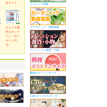
ｇ
点セット
エコバッグ特集
ガーデニング・家庭菜園
ｅ
スムース操
ネ
作のタッチ
ペン（ボー
ルペン付
き）
ファッション雑貨・小物
郵便ポストインサイズ
Cafe オリジナルグッズ