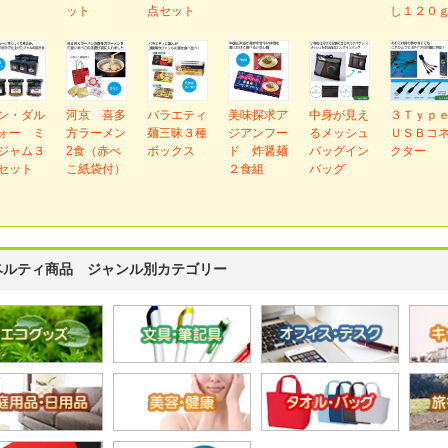
ット
点セット
し１２０
ン・ダル
河京 喜多
バラエティ
美味探求ア
中身が見え
３Ｔｙｐ
ォー ミ
方ラーメン
麺三昧３種
ジアンフー
るメッシュ
ＵＳＢコ
ジャム３
2食（赤べ
ボックス
ド 炸醤麺
バッグイン
クター
セット
こ紙袋付）
２食組
バッグ
ベルティ商品 ジャンル別カテゴリー