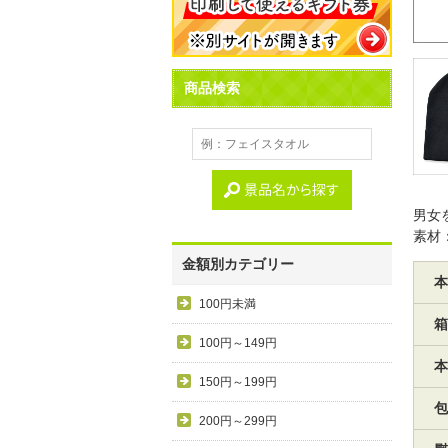
商品検索
男女
素材
金額別カテゴリー
本
100円未満
箱
100円～149円
本
150円～199円
包
200円～299円