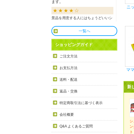
ます。
ニ
景品を用意する人にはちょうどいいシ
ョップだと思います。
一覧へ
良かったです
ショッピングガイド
商品も直ぐに届き、一つづづ丁寧に梱
ご注文方法
包されいて良かったです。同窓生の集
まりのビンゴで利用しましたが、みん
お支払方法
ママ
な喜んでもらえました。
送料・配送
利用しやすい
新
返品・交換
目録景品をよく利用しています。豪華
特定商取引法に基づく表示
で当選した方にとても喜ばれていま
す。手配が早いので便利です。
会社概要
シ
Q&A よくあるご質問
ン
ト