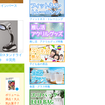
コインパース
フィットネス・トレーニング
推し活 アクリルグッズ特集
LEDスタンドライ
ト ※完売
子ども会の景品
食器・グラス特集
ス
ボリューム
ま
満点！大人
か
気お菓子７