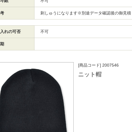
斗紙
不可
考
刺しゅうになります※別途データ確認後の御見積
入れの可否
不可
期
[商品コード] 2007546
ニット帽