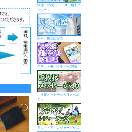
涼感・UVカット・傘・扇子ノ
ベルティ
周年・創立記念品
スマホ・モバイル・PC関連
ご挨拶メッセージ入りノベル
ティ
アウトドア・レジャーグッズ