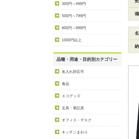
熨
300円～499円
備
500円～799円
800円～999円
名
1000円以上
納
品種・用途・目的別カテゴリー
名入れ対応可
食品
エコグッズ
文具・筆記具
オフィス・デスク
キッチンまわり