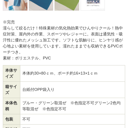
※完売
濡らして絞るだけ！特殊素材の気化熱効果でひんやりクール！熱中
症対策、屋内外の作業、スポーツやレジャーに。表面は通気性・吸
汗性に優れたメッシュ加工です。ソフトな肌触りに、ヒンヤリ感が
心地よい素材を使用しています。濡れたままでも収納できるPVCポ
ーチつき。
素材：ポリエステル、PVC
本体サ
本体約30×80ｃｍ、ポーチ約16×13×1ｃｍ
イズ
箱サイ
台紙付OPP袋入り
ズ
本体色
ブルー・グリーン取混ぜ ※色指定不可グリーン2色均
柄
等取混ぜ ※色指定不可
包装
不可