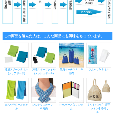
この商品を選んだ人は、こんな商品にも興味をもっています。
涼感スポーツタオル
涼感スポーツタオル
防滴ポーチ３Ｐ ※
ひんやり氷タオル
(クリアポーチ)
(メッシュポーチ)
完売
ひんやりクールタオ
ひんやりスカーフ
PVCケース入りふせ
ネットバッグ 厚手
ル
※完売
ん
コットン巾着付 ナ
チ...