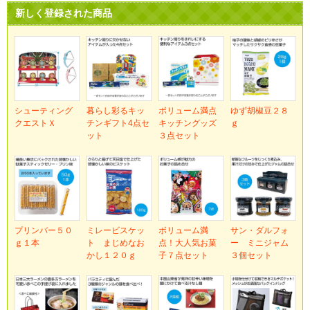
新しく登録された商品
シューティング
暮らし彩るキッ
ボリューム満点
ゆず胡椒豆２８
クエストＸ
チンギフト4点セ
キッチングッズ
ｇ
ット
３点セット
プリンバー５０
ミレービスケッ
ボリューム満
サン・ダルフォ
ｇ１本
ト まじめなお
点！大人気お菓
ー ミニジャム
かし１２０ｇ
子７点セット
３個セット