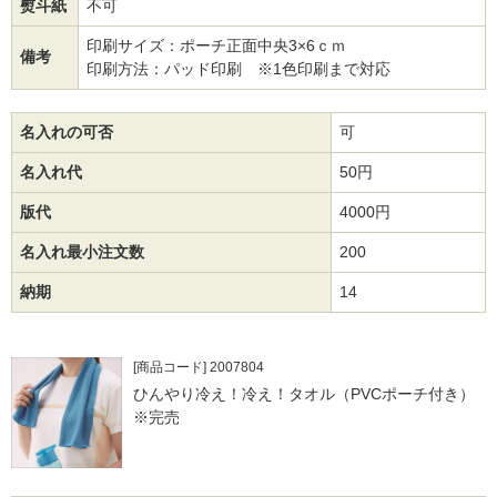
熨斗紙
不可
印刷サイズ：ポーチ正面中央3×6ｃｍ
備考
印刷方法：パッド印刷 ※1色印刷まで対応
名入れの可否
可
名入れ代
50円
版代
4000円
名入れ最小注文数
200
納期
14
[商品コード] 2007804
ひんやり冷え！冷え！タオル（PVCポーチ付き）
※完売