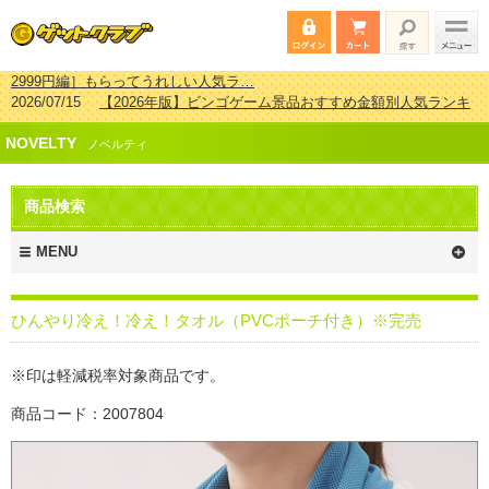
2026/07/15
【2026年版】ビンゴゲーム景品おすすめ金額別人気ランキ
ング 更新しました！
2026/04/03
【2026年版】ゴルフコンペ景品 3000円未満［2000円～
NOVELTY
2999円編］もらってうれしい人気ラ…
ノベルティ
2026/02/16
【2026年版】結婚式の二次会で貰って嬉しい景品とは？ 更
新しました！
商品検索
2026/02/03
【2026年版】ゴルフコンペ景品 3000円未満［2000円～
2999円編］もらってうれしい人気ラ…
MENU
ひんやり冷え！冷え！タオル（PVCポーチ付き）※完売
※印は軽減税率対象商品です。
商品コード：2007804