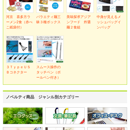
河京 喜多方ラ
バラエティ麺三
美味探求アジア
中身が見えるメ
ーメン2食（赤べ
昧３種ボックス
ンフード 炸醤
ッシュバッグイ
こ紙袋付）
麺２食組
ンバッグ
３ＴｙｐｅＵＳ
スムース操作の
Ｂコネクター
タッチペン（ボ
ールペン付き）
ノベルティ商品 ジャンル別カテゴリー