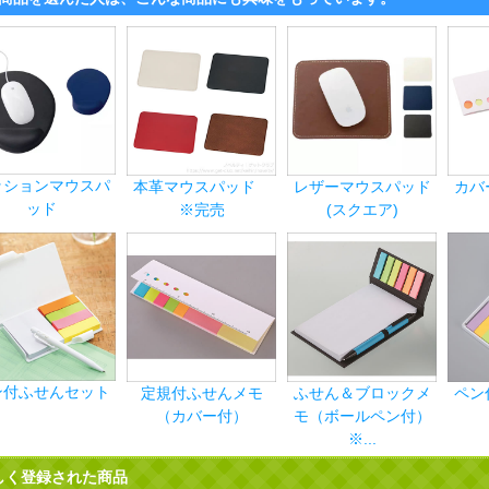
ッションマウスパ
本革マウスパッド
レザーマウスパッド
カバ
ッド
※完売
(スクエア)
ン付ふせんセット
定規付ふせんメモ
ふせん＆ブロックメ
ペン
（カバー付）
モ（ボールペン付）
※...
しく登録された商品