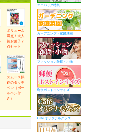
エコバッグ特集
ス
ボリューム
ガーデニング・家庭菜園
ま
満点！大人
か
気お菓子７
ｇ
点セット
ファッション雑貨・小物
ｅ
スムース操
ネ
作のタッチ
ペン（ボー
郵便ポストインサイズ
ルペン付
き）
Cafe オリジナルグッズ