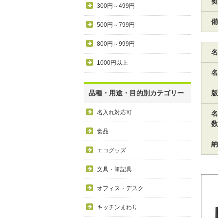
熨
300円～499円
備
500円～799円
800円～999円
名
1000円以上
名
品種・用途・目的別カテゴリー
版
名入れ対応可
名
数
食品
納
エコグッズ
文具・筆記具
オフィス・デスク
キッチンまわり