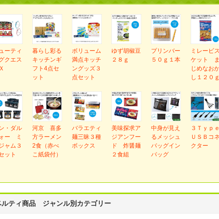
ューティ
暮らし彩る
ボリューム
ゆず胡椒豆
プリンバー
ミレービ
グクエス
キッチンギ
満点キッチ
２８ｇ
５０ｇ１本
ケット 
Ｘ
フト4点セ
ングッズ３
じめなお
ット
点セット
し１２０
ン・ダル
河京 喜多
バラエティ
美味探求ア
中身が見え
３Ｔｙｐ
ォー ミ
方ラーメン
麺三昧３種
ジアンフー
るメッシュ
ＵＳＢコ
ジャム３
2食（赤べ
ボックス
ド 炸醤麺
バッグイン
クター
セット
こ紙袋付）
２食組
バッグ
ベルティ商品 ジャンル別カテゴリー