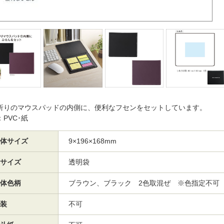
折りのマウスパッドの内側に、便利なフセンをセットしています。
PVC･紙
体サイズ
9×196×168mm
サイズ
透明袋
体色柄
ブラウン、ブラック 2色取混ぜ ※色指定不可
装
不可