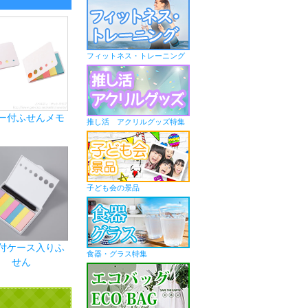
フィットネス・トレーニング
ー付ふせんメモ
推し活 アクリルグッズ特集
子ども会の景品
付ケース入りふ
食器・グラス特集
せん