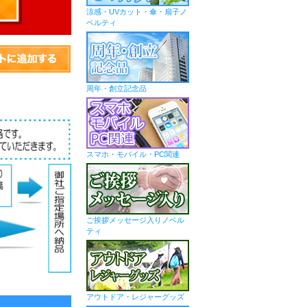
涼感・UVカット・傘・扇子ノ
ベルティ
周年・創立記念品
スマホ・モバイル・PC関連
ご挨拶メッセージ入りノベル
ティ
アウトドア・レジャーグッズ