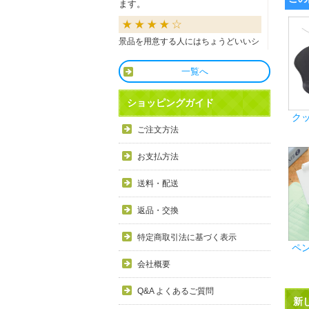
ます。
景品を用意する人にはちょうどいいシ
ョップだと思います。
一覧へ
良かったです
ショッピングガイド
ク
商品も直ぐに届き、一つづづ丁寧に梱
ご注文方法
包されいて良かったです。同窓生の集
まりのビンゴで利用しましたが、みん
お支払方法
な喜んでもらえました。
送料・配送
利用しやすい
返品・交換
目録景品をよく利用しています。豪華
特定商取引法に基づく表示
ペ
で当選した方にとても喜ばれていま
す。手配が早いので便利です。
会社概要
Q&A よくあるご質問
新