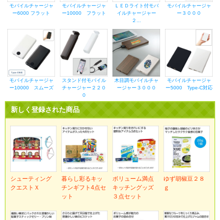
モバイルチャージャ
モバイルチャージャ
ＬＥＤライト付モバ
モバイルチャージャ
ー6000 フラット
ー10000 フラット
イルチャージャー
ー３０００
２...
モバイルチャージャ
スタンド付モバイル
木目調モバイルチャ
モバイルチャージャ
ー10000 スムーズ
チャージャー２２０
ージャー３０００
ー5000 Type-C対応
０
新しく登録された商品
シューティング
暮らし彩るキッ
ボリューム満点
ゆず胡椒豆２８
クエストＸ
チンギフト4点セ
キッチングッズ
ｇ
ット
３点セット