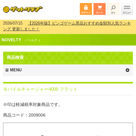
2026/07/15
【2026年版】ビンゴゲーム景品おすすめ金額別人気ランキ
ング 更新しました！
2026/04/03
【2026年版】ゴルフコンペ景品 3000円未満［2000円～
NOVELTY
2999円編］もらってうれしい人気ラ…
ノベルティ
2026/02/16
【2026年版】結婚式の二次会で貰って嬉しい景品とは？ 更
新しました！
商品検索
2026/02/03
【2026年版】ゴルフコンペ景品 3000円未満［2000円～
2999円編］もらってうれしい人気ラ…
MENU
モバイルチャージャー4000 フラット
※印は軽減税率対象商品です。
商品コード：2009006