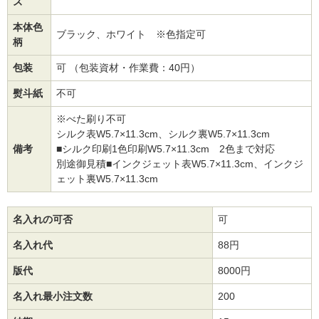
ズ
本体色
ブラック、ホワイト ※色指定可
柄
包装
可 （包装資材・作業費：40円）
熨斗紙
不可
※べた刷り不可
シルク表W5.7×11.3cm、シルク裏W5.7×11.3cm
備考
■シルク印刷1色印刷W5.7×11.3cm 2色まで対応
別途御見積■インクジェット表W5.7×11.3cm、インクジ
ェット裏W5.7×11.3cm
名入れの可否
可
名入れ代
88円
版代
8000円
名入れ最小注文数
200