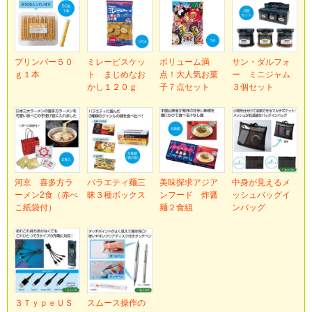
プリンバー５０
ミレービスケッ
ボリューム満
サン・ダルフォ
ｇ１本
ト まじめなお
点！大人気お菓
ー ミニジャム
かし１２０ｇ
子７点セット
３個セット
河京 喜多方ラ
バラエティ麺三
美味探求アジア
中身が見えるメ
ーメン2食（赤べ
昧３種ボックス
ンフード 炸醤
ッシュバッグイ
こ紙袋付）
麺２食組
ンバッグ
３ＴｙｐｅＵＳ
スムース操作の