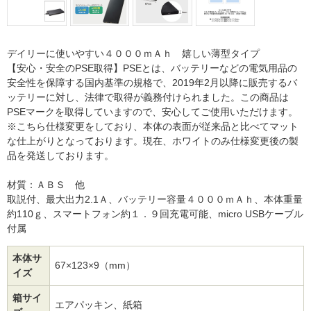
デイリーに使いやすい４０００ｍＡｈ 嬉しい薄型タイプ
【安心・安全のPSE取得】PSEとは、バッテリーなどの電気用品の
安全性を保障する国内基準の規格で、2019年2月以降に販売するバ
ッテリーに対し、法律で取得が義務付けられました。この商品は
PSEマークを取得していますので、安心してご使用いただけます。
※こちら仕様変更をしており、本体の表面が従来品と比べてマット
な仕上がりとなっております。現在、ホワイトのみ仕様変更後の製
品を発送しております。
材質：ＡＢＳ 他
取説付、最大出力2.1Ａ、バッテリー容量４０００ｍＡｈ、本体重量
約110ｇ、スマートフォン約１．９回充電可能、micro USBケーブル
付属
本体サ
67×123×9（mm）
イズ
箱サイ
エアパッキン、紙箱