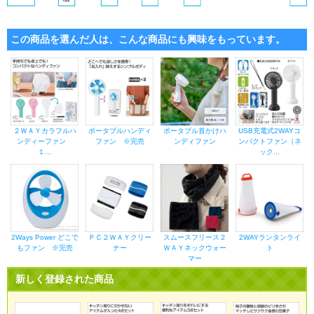
この商品を選んだ人は、こんな商品にも興味をもっています。
２ＷＡＹカラフルハ
ポータブルハンディ
ポータブル首かけハ
USB充電式2WAYコ
ンディーファン
ファン ※完売
ンディファン
ンパクトファン（ネ
１...
ック...
2Ways Power どこで
ＰＣ２ＷＡＹクリー
スムースフリース２
2WAYランタンライ
もファン ※完売
ナー
ＷＡＹネックウォー
ト
マー
新しく登録された商品