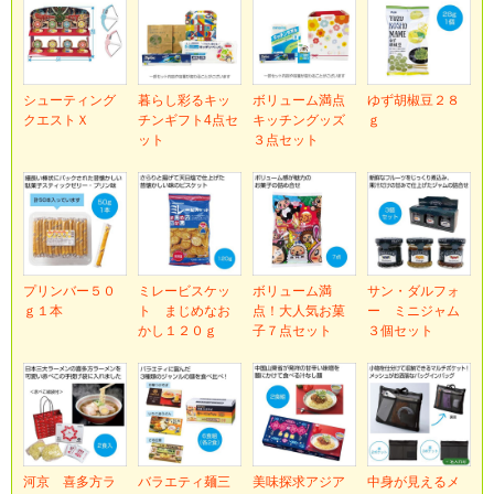
シューティング
暮らし彩るキッ
ボリューム満点
ゆず胡椒豆２８
クエストＸ
チンギフト4点セ
キッチングッズ
ｇ
ット
３点セット
プリンバー５０
ミレービスケッ
ボリューム満
サン・ダルフォ
ｇ１本
ト まじめなお
点！大人気お菓
ー ミニジャム
かし１２０ｇ
子７点セット
３個セット
河京 喜多方ラ
バラエティ麺三
美味探求アジア
中身が見えるメ