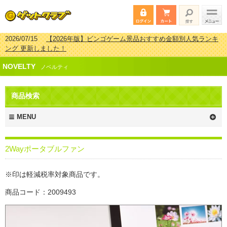
2026/07/15
【2026年版】ビンゴゲーム景品おすすめ金額別人気ランキ
ング 更新しました！
2026/04/03
【2026年版】ゴルフコンペ景品 3000円未満［2000円～
NOVELTY
2999円編］もらってうれしい人気ラ…
ノベルティ
2026/02/16
【2026年版】結婚式の二次会で貰って嬉しい景品とは？ 更
新しました！
商品検索
2026/02/03
【2026年版】ゴルフコンペ景品 3000円未満［2000円～
2999円編］もらってうれしい人気ラ…
MENU
2Wayポータブルファン
※印は軽減税率対象商品です。
商品コード：2009493