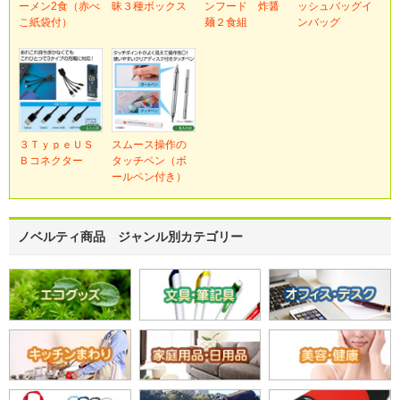
ーメン2食（赤べ
昧３種ボックス
ンフード 炸醤
ッシュバッグイ
こ紙袋付）
麺２食組
ンバッグ
３ＴｙｐｅＵＳ
スムース操作の
Ｂコネクター
タッチペン（ボ
ールペン付き）
ノベルティ商品 ジャンル別カテゴリー