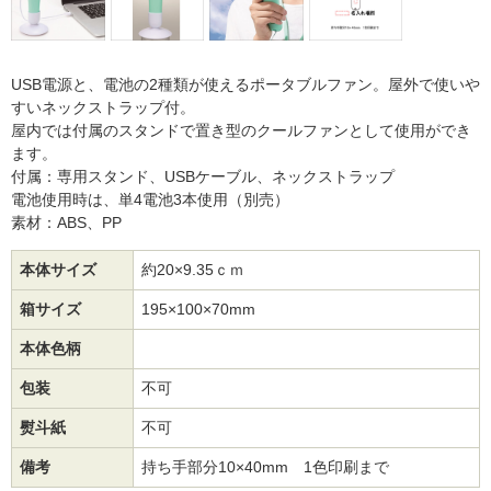
USB電源と、電池の2種類が使えるポータブルファン。屋外で使いや
すいネックストラップ付。
屋内では付属のスタンドで置き型のクールファンとして使用ができ
ます。
付属：専用スタンド、USBケーブル、ネックストラップ
電池使用時は、単4電池3本使用（別売）
素材：ABS、PP
本体サイズ
約20×9.35ｃｍ
箱サイズ
195×100×70mm
本体色柄
包装
不可
熨斗紙
不可
備考
持ち手部分10×40mm 1色印刷まで