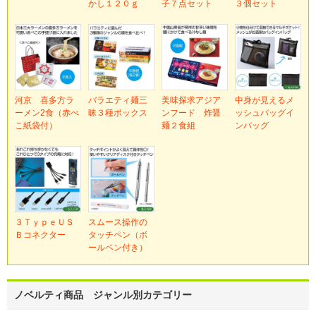
かし１２０ｇ
子７点セット
３個セット
河京 喜多方ラ
バラエティ麺三
美味探求アジア
中身が見えるメ
ーメン2食（赤べ
昧３種ボックス
ンフード 炸醤
ッシュバッグイ
こ紙袋付）
麺２食組
ンバッグ
３ＴｙｐｅＵＳ
スムース操作の
Ｂコネクター
タッチペン（ボ
ールペン付き）
ノベルティ商品 ジャンル別カテゴリー