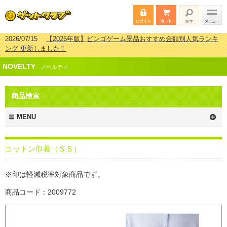
2026/07/15
【2026年版】ビンゴゲーム景品おすすめ金額別人気ランキ
ング 更新しました！
2026/04/03
【2026年版】ゴルフコンペ景品 3000円未満［2000円～
NOVELTY
2999円編］もらってうれしい人気ラ…
ノベルティ
2026/02/16
【2026年版】結婚式の二次会で貰って嬉しい景品とは？ 更
新しました！
商品検索
2026/02/03
【2026年版】ゴルフコンペ景品 3000円未満［2000円～
2999円編］もらってうれしい人気ラ…
MENU
コットン巾着（ＳＳ）
※印は軽減税率対象商品です。
商品コード：2009772