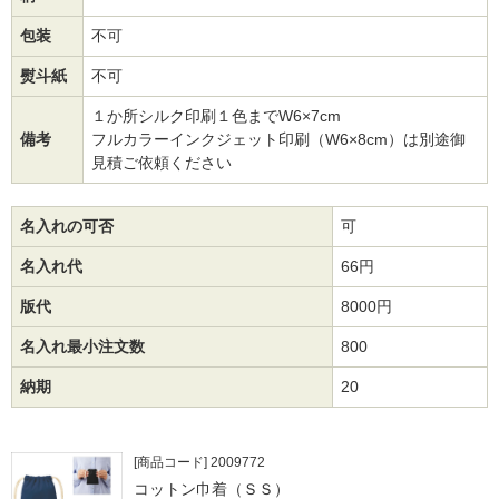
包装
不可
熨斗紙
不可
１か所シルク印刷１色までW6×7cm
備考
フルカラーインクジェット印刷（W6×8cm）は別途御
見積ご依頼ください
名入れの可否
可
名入れ代
66円
版代
8000円
名入れ最小注文数
800
納期
20
[商品コード] 2009772
コットン巾着（ＳＳ）