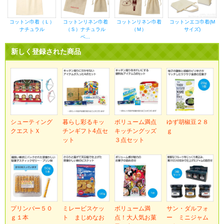
コットン巾着（Ｌ）
コットンリネン巾着
コットンリネン巾着
コットンエコ巾着(M
ナチュラル
（Ｓ）ナチュラル
（Ｍ）
サイズ)
ベ...
新しく登録された商品
シューティング
暮らし彩るキッ
ボリューム満点
ゆず胡椒豆２８
クエストＸ
チンギフト4点セ
キッチングッズ
ｇ
ット
３点セット
プリンバー５０
ミレービスケッ
ボリューム満
サン・ダルフォ
ｇ１本
ト まじめなお
点！大人気お菓
ー ミニジャム