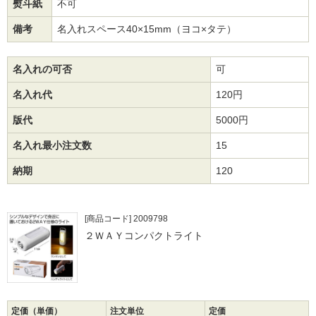
熨斗紙
不可
備考
名入れスペース40×15mm（ヨコ×タテ）
名入れの可否
可
名入れ代
120円
版代
5000円
名入れ最小注文数
15
納期
120
[商品コード] 2009798
２ＷＡＹコンパクトライト
定価（単価）
注文単位
定価