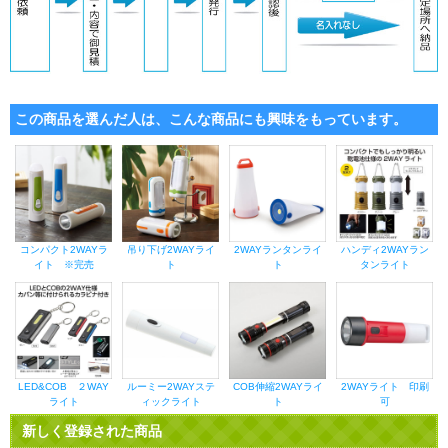
この商品を選んだ人は、こんな商品にも興味をもっています。
コンパクト2WAYラ
吊り下げ2WAYライ
2WAYランタンライ
ハンディ2WAYラン
イト ※完売
ト
ト
タンライト
LED&COB ２WAY
ルーミー2WAYステ
COB伸縮2WAYライ
2WAYライト 印刷
ライト
ィックライト
ト
可
新しく登録された商品