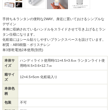
手持ち＆ランタンの便利な2WAY。身近に置いておけるシンプルな
デザイン
本体に収納されているハンドルをスライドさせて引き上げるとラン
タン仕様になります。
化粧箱にはシール貼りしやすいブランクスペースを設けています。
材質：ABS樹脂・ポリスチレン
単3形乾電池2本使用(別売)
本体サ
ハンディライト使用時/11×4.5×3.6㎝ ランタンライト使
イズ
用時/4.5×3.6×12.7㎝
箱サイ
12×4.5×5cm 化粧箱入り
ズ
本体色
柄
包装
不可