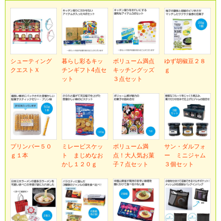
シューティング
暮らし彩るキッ
ボリューム満点
ゆず胡椒豆２８
クエストＸ
チンギフト4点セ
キッチングッズ
ｇ
ット
３点セット
プリンバー５０
ミレービスケッ
ボリューム満
サン・ダルフォ
ｇ１本
ト まじめなお
点！大人気お菓
ー ミニジャム
かし１２０ｇ
子７点セット
３個セット