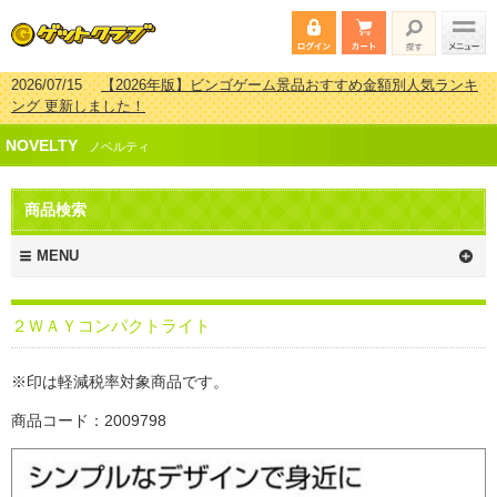
2026/07/15
【2026年版】ビンゴゲーム景品おすすめ金額別人気ランキ
ング 更新しました！
2026/04/03
【2026年版】ゴルフコンペ景品 3000円未満［2000円～
NOVELTY
2999円編］もらってうれしい人気ラ…
ノベルティ
2026/02/16
【2026年版】結婚式の二次会で貰って嬉しい景品とは？ 更
新しました！
商品検索
2026/02/03
【2026年版】ゴルフコンペ景品 3000円未満［2000円～
2999円編］もらってうれしい人気ラ…
MENU
２ＷＡＹコンパクトライト
※印は軽減税率対象商品です。
商品コード：2009798