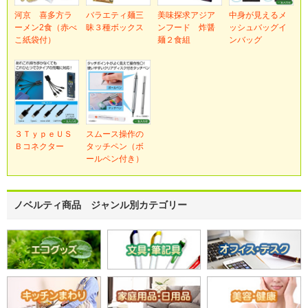
河京 喜多方ラ
バラエティ麺三
美味探求アジア
中身が見えるメ
ーメン2食（赤べ
昧３種ボックス
ンフード 炸醤
ッシュバッグイ
こ紙袋付）
麺２食組
ンバッグ
３ＴｙｐｅＵＳ
スムース操作の
Ｂコネクター
タッチペン（ボ
ールペン付き）
ノベルティ商品 ジャンル別カテゴリー