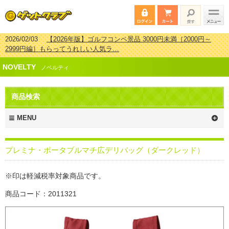
2026/02/03
【2026年版】ゴルフコンペ景品 3000円未満［2000円～
2999円編］もらってうれしい人気ラ…
2026/07/15
【2026年版】ビンゴゲーム景品おすすめ金額別人気ランキ
NOVELTY
ング 更新しました！
ノベルティ
2026/04/03
【2026年版】ゴルフコンペ景品 3000円未満［2000円～
2999円編］もらってうれしい人気ラ…
商品検索
2026/02/16
【2026年版】結婚式の二次会で貰って嬉しい景品とは？ 更
新しました！
MENU
プレミナ・ポータブルマチ広デリバッグ（ダークレッド）
※印は軽減税率対象商品です。
商品コード：2011321