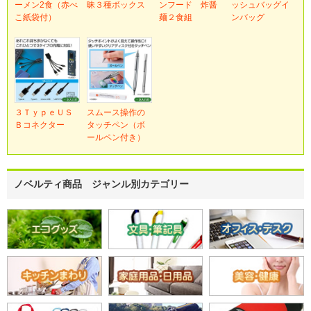
ーメン2食（赤べ
昧３種ボックス
ンフード 炸醤
ッシュバッグイ
こ紙袋付）
麺２食組
ンバッグ
３ＴｙｐｅＵＳ
スムース操作の
Ｂコネクター
タッチペン（ボ
ールペン付き）
ノベルティ商品 ジャンル別カテゴリー