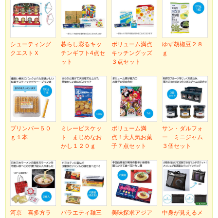
シューティング
暮らし彩るキッ
ボリューム満点
ゆず胡椒豆２８
クエストＸ
チンギフト4点セ
キッチングッズ
ｇ
ット
３点セット
プリンバー５０
ミレービスケッ
ボリューム満
サン・ダルフォ
ｇ１本
ト まじめなお
点！大人気お菓
ー ミニジャム
かし１２０ｇ
子７点セット
３個セット
河京 喜多方ラ
バラエティ麺三
美味探求アジア
中身が見えるメ