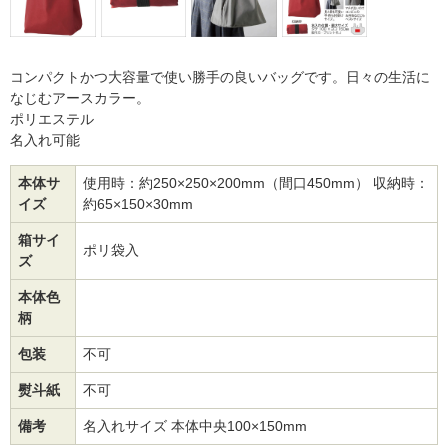
コンパクトかつ大容量で使い勝手の良いバッグです。日々の生活に
なじむアースカラー。
ポリエステル
名入れ可能
本体サ
使用時：約250×250×200mm（間口450mm） 収納時：
イズ
約65×150×30mm
箱サイ
ポリ袋入
ズ
本体色
柄
包装
不可
熨斗紙
不可
備考
名入れサイズ 本体中央100×150mm