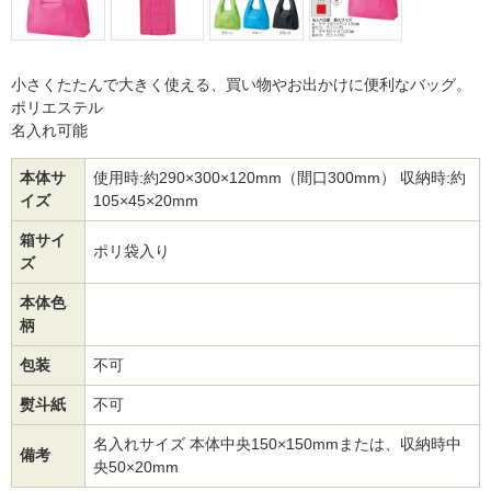
小さくたたんで大きく使える、買い物やお出かけに便利なバッグ。
ポリエステル
名入れ可能
本体サ
使用時:約290×300×120mm（間口300mm） 収納時:約
イズ
105×45×20mm
箱サイ
ポリ袋入り
ズ
本体色
柄
包装
不可
熨斗紙
不可
名入れサイズ 本体中央150×150mmまたは、収納時中
備考
央50×20mm