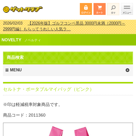
2026/02/03
【2026年版】ゴルフコンペ景品 3000円未満［2000円～
2999円編］もらってうれしい人気ラ…
2026/07/15
【2026年版】ビンゴゲーム景品おすすめ金額別人気ランキ
NOVELTY
ング 更新しました！
ノベルティ
2026/04/03
【2026年版】ゴルフコンペ景品 3000円未満［2000円～
2999円編］もらってうれしい人気ラ…
商品検索
2026/02/16
【2026年版】結婚式の二次会で貰って嬉しい景品とは？ 更
新しました！
MENU
セルトナ・ポータブルマイバッグ（ピンク）
※印は軽減税率対象商品です。
商品コード：2011360