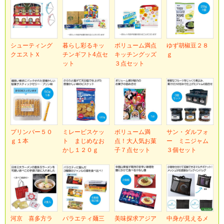
シューティング
暮らし彩るキッ
ボリューム満点
ゆず胡椒豆２８
クエストＸ
チンギフト4点セ
キッチングッズ
ｇ
ット
３点セット
プリンバー５０
ミレービスケッ
ボリューム満
サン・ダルフォ
ｇ１本
ト まじめなお
点！大人気お菓
ー ミニジャム
かし１２０ｇ
子７点セット
３個セット
河京 喜多方ラ
バラエティ麺三
美味探求アジア
中身が見えるメ