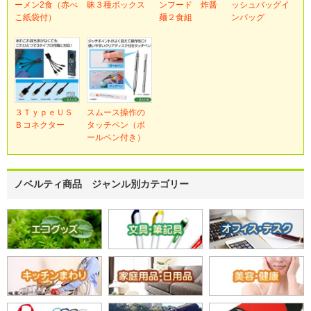
ーメン2食（赤べ
昧３種ボックス
ンフード 炸醤
ッシュバッグイ
こ紙袋付）
麺２食組
ンバッグ
３ＴｙｐｅＵＳ
スムース操作の
Ｂコネクター
タッチペン（ボ
ールペン付き）
ノベルティ商品 ジャンル別カテゴリー