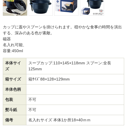
カップに蓋やスプーンを掛けられます。穏やかな食事の時間を演出
する、深みのある色が素敵。
磁器
名入れ可能、
容量:450ml
本体サイ
スープカップ:110×145×118mm スプーン:全長
ズ
125mm
箱サイズ
箱ｻｲｽﾞ88×128×129mm
本体色柄
包装
不可
熨斗紙
不可
備考
名入れサイズ 本体1か所18×40ｍｍ