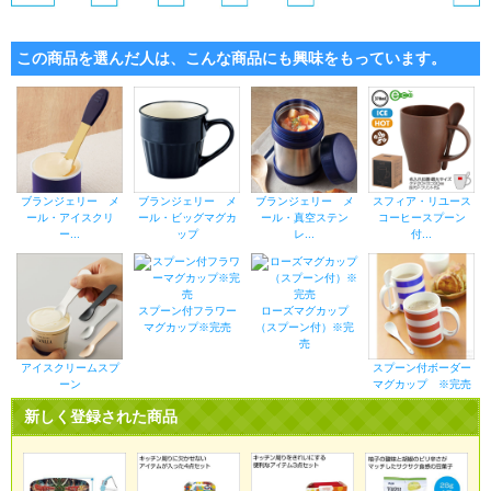
この商品を選んだ人は、こんな商品にも興味をもっています。
ブランジェリー メ
ブランジェリー メ
ブランジェリー メ
スフィア・リユース
ール・アイスクリ
ール・ビッグマグカ
ール・真空ステン
コーヒースプーン
ー...
ップ
レ...
付...
スプーン付フラワー
ローズマグカップ
マグカップ※完売
（スプーン付）※完
売
アイスクリームスプ
スプーン付ボーダー
ーン
マグカップ ※完売
新しく登録された商品