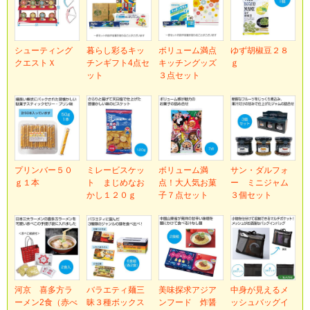
シューティング
暮らし彩るキッ
ボリューム満点
ゆず胡椒豆２８
クエストＸ
チンギフト4点セ
キッチングッズ
ｇ
ット
３点セット
プリンバー５０
ミレービスケッ
ボリューム満
サン・ダルフォ
ｇ１本
ト まじめなお
点！大人気お菓
ー ミニジャム
かし１２０ｇ
子７点セット
３個セット
河京 喜多方ラ
バラエティ麺三
美味探求アジア
中身が見えるメ
ーメン2食（赤べ
昧３種ボックス
ンフード 炸醤
ッシュバッグイ