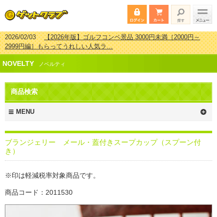
2026/02/03
【2026年版】ゴルフコンペ景品 3000円未満［2000円～
2999円編］もらってうれしい人気ラ…
2026/07/15
【2026年版】ビンゴゲーム景品おすすめ金額別人気ランキ
NOVELTY
ング 更新しました！
ノベルティ
2026/04/03
【2026年版】ゴルフコンペ景品 3000円未満［2000円～
2999円編］もらってうれしい人気ラ…
商品検索
2026/02/16
【2026年版】結婚式の二次会で貰って嬉しい景品とは？ 更
新しました！
MENU
ブランジェリー メール・蓋付きスープカップ（スプーン付
き）
※印は軽減税率対象商品です。
商品コード：2011530