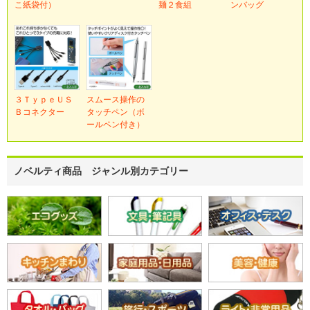
こ紙袋付）
麺２食組
ンバッグ
３ＴｙｐｅＵＳ
スムース操作の
Ｂコネクター
タッチペン（ボ
ールペン付き）
ノベルティ商品 ジャンル別カテゴリー