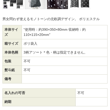
男女問わず使えるモノトーンの北欧調デザイン。 ポリエステル
本体サイ
"使用時：約390×350×80mm 収納時：約
ズ
110×115×20mm"
箱サイズ
ポリ袋入
本体色柄
3柄アソート＊色・柄は指定できません。
包装
不可
熨斗紙
不可
備考
名入れの可否
不可
納期