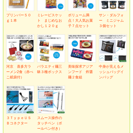
プリンバー５０
ミレービスケッ
ボリューム満
サン・ダルフォ
ｇ１本
ト まじめなお
点！大人気お菓
ー ミニジャム
かし１２０ｇ
子７点セット
３個セット
河京 喜多方ラ
バラエティ麺三
美味探求アジア
中身が見えるメ
ーメン2食（赤べ
昧３種ボックス
ンフード 炸醤
ッシュバッグイ
こ紙袋付）
麺２食組
ンバッグ
３ＴｙｐｅＵＳ
スムース操作の
Ｂコネクター
タッチペン（ボ
ールペン付き）