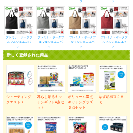
ブ...
ッ...
プレミナ・ポータブ
プレミナ・ポータブ
プレミナ・ポータブ
プレミナ・ポータブ
ルマルシェエコバ
ルマルシェエコバ
ルマルシェエコバ
ルマルシェエコバ
ッ...
ッ...
ッ...
ッ...
新しく登録された商品
シューティング
暮らし彩るキッ
ボリューム満点
ゆず胡椒豆２８
クエストＸ
チンギフト4点セ
キッチングッズ
ｇ
ット
３点セット