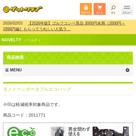
2026/02/03
【2026年版】ゴルフコンペ景品 3000円未満［2000円～
2999円編］もらってうれしい人気ラ…
2026/07/15
【2026年版】ビンゴゲーム景品おすすめ金額別人気ランキ
NOVELTY
ング 更新しました！
ノベルティ
2026/04/03
【2026年版】ゴルフコンペ景品 3000円未満［2000円～
2999円編］もらってうれしい人気ラ…
商品検索
2026/02/16
【2026年版】結婚式の二次会で貰って嬉しい景品とは？ 更
新しました！
MENU
モノトーンポータブルエコバッグ
※印は軽減税率対象商品です。
商品コード：2011771