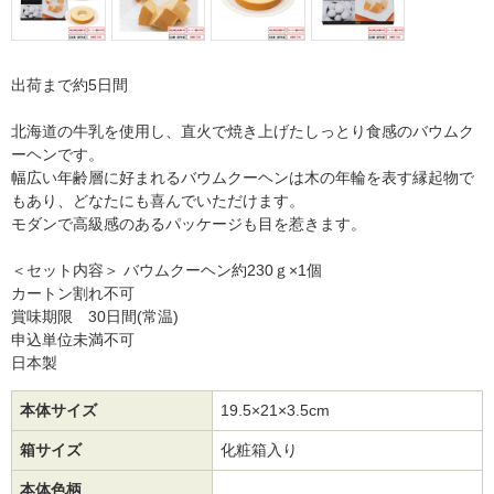
出荷まで約5日間
北海道の牛乳を使用し、直火で焼き上げたしっとり食感のバウムク
ーヘンです。
幅広い年齢層に好まれるバウムクーヘンは木の年輪を表す縁起物で
もあり、どなたにも喜んでいただけます。
モダンで高級感のあるパッケージも目を惹きます。
＜セット内容＞ バウムクーヘン約230ｇ×1個
カートン割れ不可
賞味期限 30日間(常温)
申込単位未満不可
日本製
本体サイズ
19.5×21×3.5cm
箱サイズ
化粧箱入り
本体色柄