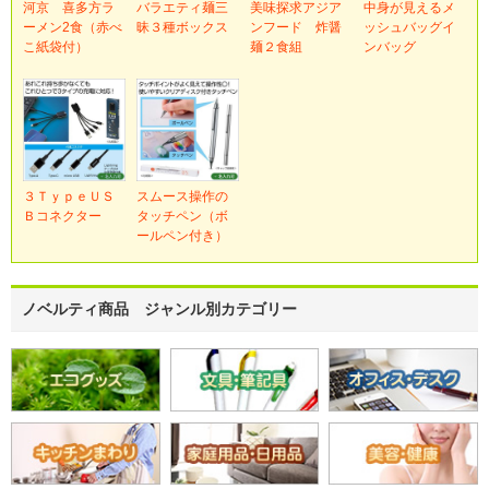
河京 喜多方ラ
バラエティ麺三
美味探求アジア
中身が見えるメ
ーメン2食（赤べ
昧３種ボックス
ンフード 炸醤
ッシュバッグイ
こ紙袋付）
麺２食組
ンバッグ
３ＴｙｐｅＵＳ
スムース操作の
Ｂコネクター
タッチペン（ボ
ールペン付き）
ノベルティ商品 ジャンル別カテゴリー