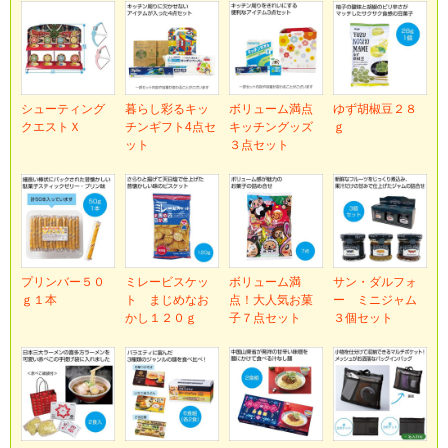
シューティング
暮らし彩るキッ
ボリューム満点
ゆず胡椒豆２８
クエストＸ
チンギフト4点セ
キッチングッズ
ｇ
ット
３点セット
プリンバー５０
ミレービスケッ
ボリューム満
サン・ダルフォ
ｇ１本
ト まじめなお
点！大人気お菓
ー ミニジャム
かし１２０ｇ
子７点セット
３個セット