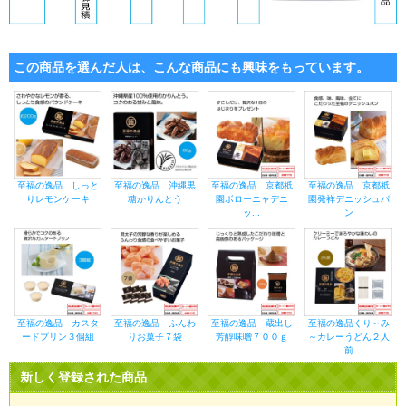
この商品を選んだ人は、こんな商品にも興味をもっています。
至福の逸品 しっと
至福の逸品 沖縄黒
至福の逸品 京都祇
至福の逸品 京都祇
りレモンケーキ
糖かりんとう
園ボローニャデニ
園発祥デニッシュパ
ッ...
ン
至福の逸品 カスタ
至福の逸品 ふんわ
至福の逸品 蔵出し
至福の逸品くり～み
ードプリン３個組
りお菓子７袋
芳醇味噌７００ｇ
～カレーうどん２人
前
新しく登録された商品