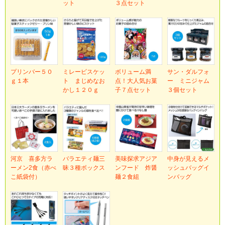
ット
３点セット
プリンバー５０
ミレービスケッ
ボリューム満
サン・ダルフォ
ｇ１本
ト まじめなお
点！大人気お菓
ー ミニジャム
かし１２０ｇ
子７点セット
３個セット
河京 喜多方ラ
バラエティ麺三
美味探求アジア
中身が見えるメ
ーメン2食（赤べ
昧３種ボックス
ンフード 炸醤
ッシュバッグイ
こ紙袋付）
麺２食組
ンバッグ