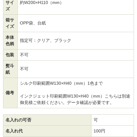
サイ
約W200×H110（mm）
ズ
箱サ
OPP袋、台紙
イズ
本体
指定可：クリア、ブラック
色柄
包装
不可
熨斗
不可
紙
シルク印刷範囲W130×H40（mm）1色まで
備考
インクジェット印刷範囲W130×H40（mm）こちらは別途
御見積ご依頼ください。データ確認が必要です。
名入れの可否
可
名入れ代
100円