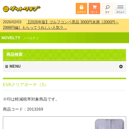
2026/02/03
【2026年版】ゴルフコンペ景品 3000円未満［2000円～
2999円編］もらってうれしい人気ラ…
2026/07/15
【2026年版】ビンゴゲーム景品おすすめ金額別人気ランキ
NOVELTY
ング 更新しました！
ノベルティ
2026/04/03
【2026年版】ゴルフコンペ景品 3000円未満［2000円～
2999円編］もらってうれしい人気ラ…
商品検索
2026/02/16
【2026年版】結婚式の二次会で貰って嬉しい景品とは？ 更
新しました！
MENU
EVAクリアポーチ（S）
※印は軽減税率対象商品です。
商品コード：2013269