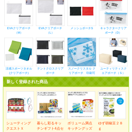
EVAクリアポーチ
EVAクリアポーチ
メッシュポーチS
キャラクタークリア
（M）
（L）
ポーチ（D）
涼感スポーツタオル
テントクロスクリア
スノークリスタル ク
ユーティリティスク
(クリアポーチ)
ポーチ
リアポーチ 印刷可
エアポーチ（Ｓ）
新しく登録された商品
シューティング
暮らし彩るキッ
ボリューム満点
ゆず胡椒豆２８
クエストＸ
チンギフト4点セ
キッチングッズ
ｇ