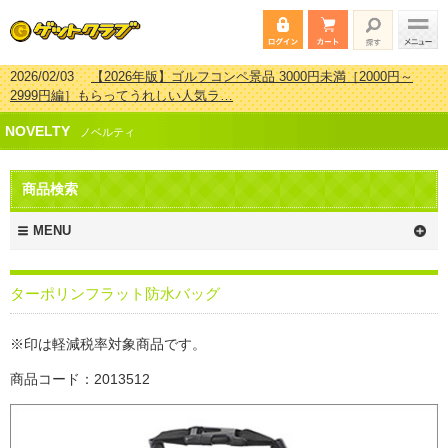
2026/02/03
【2026年版】ゴルフコンペ景品 3000円未満［2000円～
2999円編］もらってうれしい人気ラ…
2026/07/15
【2026年版】ビンゴゲーム景品おすすめ金額別人気ランキ
NOVELTY
ング 更新しました！
ノベルティ
2026/04/03
【2026年版】ゴルフコンペ景品 3000円未満［2000円～
2999円編］もらってうれしい人気ラ…
商品検索
2026/02/16
【2026年版】結婚式の二次会で貰って嬉しい景品とは？ 更
新しました！
MENU
ターポリンフラット防水バッグ
※印は軽減税率対象商品です。
商品コード：2013512