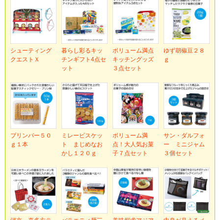
シューティング
暮らし彩るキッ
ボリューム満点
ゆず胡椒豆２８
クエストＸ
チンギフト4点セ
キッチングッズ
ｇ
ット
３点セット
プリンバー５０
ミレービスケッ
ボリューム満
サン・ダルフォ
ｇ１本
ト まじめなお
点！大人気お菓
ー ミニジャム
かし１２０ｇ
子７点セット
３個セット