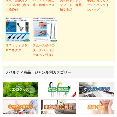
河京 喜多方ラ
バラエティ麺三
美味探求アジア
中身が見えるメ
ーメン2食（赤べ
昧３種ボックス
ンフード 炸醤
ッシュバッグイ
こ紙袋付）
麺２食組
ンバッグ
３ＴｙｐｅＵＳ
スムース操作の
Ｂコネクター
タッチペン（ボ
ールペン付き）
ノベルティ商品 ジャンル別カテゴリー