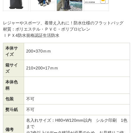
レジャーやスポーツ、着替え入れに！防水仕様のフラットバッグ
材質：ポリエステル・ＰＶＣ・ポリプロピレン
ＩＰＸ4防水規格認証生活防水
本体サ
200×370ｍｍ
イズ
箱サイ
210×200×17ｍｍ
ズ
本体色
柄
包装
不可
熨斗紙
不可
名入れサイズ：H80×W120mm以内 シルク印刷 1色
まで
備考
※2色以上はデータ確認が必要のため、お見積りご依