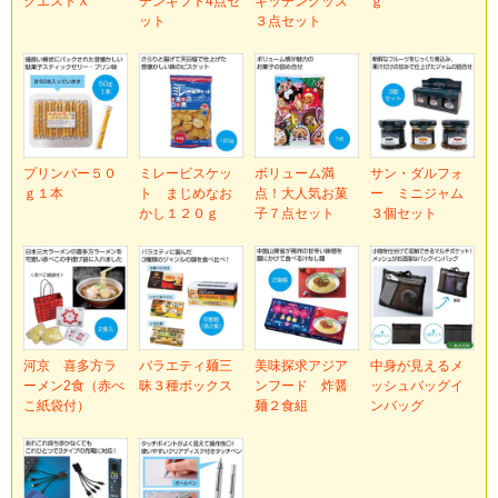
クエストＸ
チンギフト4点セ
キッチングッズ
ｇ
ット
３点セット
プリンバー５０
ミレービスケッ
ボリューム満
サン・ダルフォ
ｇ１本
ト まじめなお
点！大人気お菓
ー ミニジャム
かし１２０ｇ
子７点セット
３個セット
河京 喜多方ラ
バラエティ麺三
美味探求アジア
中身が見えるメ
ーメン2食（赤べ
昧３種ボックス
ンフード 炸醤
ッシュバッグイ
こ紙袋付）
麺２食組
ンバッグ