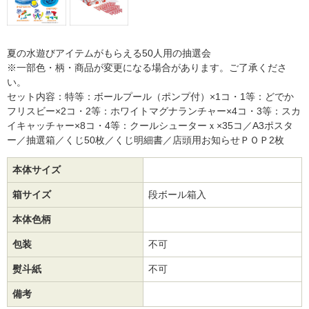
夏の水遊びアイテムがもらえる50人用の抽選会
※一部色・柄・商品が変更になる場合があります。ご了承くださ
い。
セット内容：特等：ボールプール（ポンプ付）×1コ・1等：どでか
フリスビー×2コ・2等：ホワイトマグナランチャー×4コ・3等：スカ
イキャッチャー×8コ・4等：クールシューターｘ×35コ／A3ポスタ
ー／抽選箱／くじ50枚／くじ明細書／店頭用お知らせＰＯＰ2枚
本体サイズ
箱サイズ
段ボール箱入
本体色柄
包装
不可
熨斗紙
不可
備考