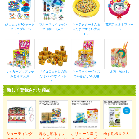
びしょぬれ‼ウォータ
ブルースカイキャン
キャラクターまんま
花束フェルトフレー
ーキッズプレゼン
プ日和P50人用
るたまごすくい大会
ム
ト...
5...
サッカーグッズつか
サイコロ出た目の数
キャラクターグッズ
木製小物入れ
みどり30人用
だけPハロウィント
つかみどり50人用
イ...
新しく登録された商品
シューティング
暮らし彩るキッ
ボリューム満点
ゆず胡椒豆２８