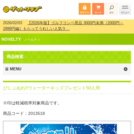
2026/02/03
【2026年版】ゴルフコンペ景品 3000円未満［2000円～
2999円編］もらってうれしい人気ラ…
2026/07/15
【2026年版】ビンゴゲーム景品おすすめ金額別人気ランキ
NOVELTY
ング 更新しました！
ノベルティ
2026/04/03
【2026年版】ゴルフコンペ景品 3000円未満［2000円～
2999円編］もらってうれしい人気ラ…
商品検索
2026/02/16
【2026年版】結婚式の二次会で貰って嬉しい景品とは？ 更
新しました！
MENU
びしょぬれ‼ウォーターキッズプレゼント50人用
※印は軽減税率対象商品です。
商品コード：2013518