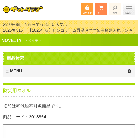
2026/07/15
【2026年版】ビンゴゲーム景品おすすめ金額別人気ランキ
ング 更新しました！
2026/04/03
【2026年版】ゴルフコンペ景品 3000円未満［2000円～
NOVELTY
2999円編］もらってうれしい人気ラ…
ノベルティ
2026/02/16
【2026年版】結婚式の二次会で貰って嬉しい景品とは？ 更
新しました！
商品検索
2026/02/03
【2026年版】ゴルフコンペ景品 3000円未満［2000円～
2999円編］もらってうれしい人気ラ…
MENU
防災用タオル
※印は軽減税率対象商品です。
商品コード：2013864