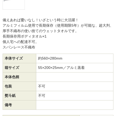
備えあれば憂いなし！いざという時に大活躍！
アルミフィルム使用で長期保存（使用期限5年）が可能な、超大判、
厚手不織布の使い捨てのウェットタオルです。
長期保存用ボディタオル×1
個人宅への配達不可。
スパンレース不織布
本体サイズ
約560×280mm
箱サイズ
55×200×25mm／アルミ蒸着
本体色柄
包装
不可
熨斗紙
不可
備考