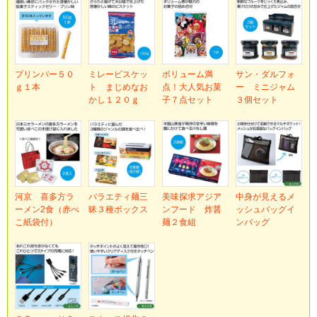
プリンバー５０
ミレービスケッ
ボリューム満
サン・ダルフォ
ｇ１本
ト まじめなお
点！大人気お菓
ー ミニジャム
かし１２０ｇ
子７点セット
３個セット
河京 喜多方ラ
バラエティ麺三
美味探求アジア
中身が見えるメ
ーメン2食（赤べ
昧３種ボックス
ンフード 炸醤
ッシュバッグイ
こ紙袋付）
麺２食組
ンバッグ