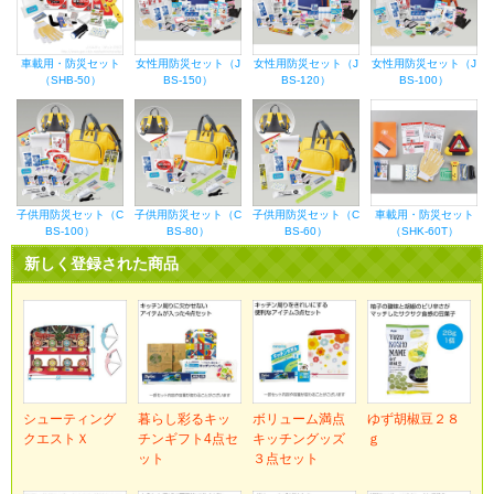
車載用・防災セット
女性用防災セット（J
女性用防災セット（J
女性用防災セット（J
（SHB-50）
BS-150）
BS-120）
BS-100）
子供用防災セット（C
子供用防災セット（C
子供用防災セット（C
車載用・防災セット
BS-100）
BS-80）
BS-60）
（SHK-60T）
新しく登録された商品
シューティング
暮らし彩るキッ
ボリューム満点
ゆず胡椒豆２８
クエストＸ
チンギフト4点セ
キッチングッズ
ｇ
ット
３点セット