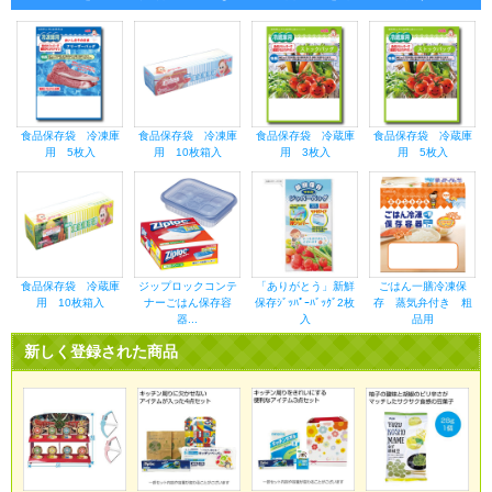
食品保存袋 冷凍庫
食品保存袋 冷凍庫
食品保存袋 冷蔵庫
食品保存袋 冷蔵庫
用 5枚入
用 10枚箱入
用 3枚入
用 5枚入
食品保存袋 冷蔵庫
ジップロックコンテ
「ありがとう」新鮮
ごはん一膳冷凍保
用 10枚箱入
ナーごはん保存容
保存ｼﾞｯﾊﾟｰﾊﾞｯｸﾞ2枚
存 蒸気弁付き 粗
器...
入
品用
新しく登録された商品