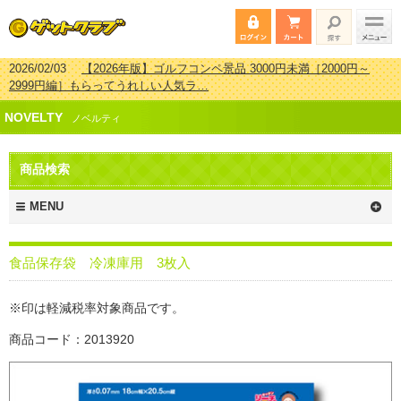
2026/02/03
【2026年版】ゴルフコンペ景品 3000円未満［2000円～
2999円編］もらってうれしい人気ラ…
2026/07/15
【2026年版】ビンゴゲーム景品おすすめ金額別人気ランキ
NOVELTY
ング 更新しました！
ノベルティ
2026/04/03
【2026年版】ゴルフコンペ景品 3000円未満［2000円～
2999円編］もらってうれしい人気ラ…
商品検索
2026/02/16
【2026年版】結婚式の二次会で貰って嬉しい景品とは？ 更
新しました！
MENU
食品保存袋 冷凍庫用 3枚入
※印は軽減税率対象商品です。
商品コード：2013920