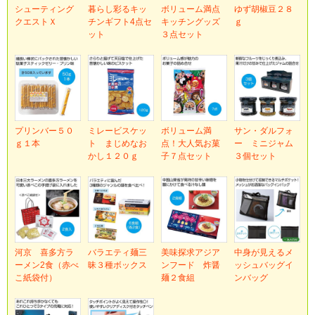
シューティング
暮らし彩るキッ
ボリューム満点
ゆず胡椒豆２８
クエストＸ
チンギフト4点セ
キッチングッズ
ｇ
ット
３点セット
プリンバー５０
ミレービスケッ
ボリューム満
サン・ダルフォ
ｇ１本
ト まじめなお
点！大人気お菓
ー ミニジャム
かし１２０ｇ
子７点セット
３個セット
河京 喜多方ラ
バラエティ麺三
美味探求アジア
中身が見えるメ
ーメン2食（赤べ
昧３種ボックス
ンフード 炸醤
ッシュバッグイ
こ紙袋付）
麺２食組
ンバッグ