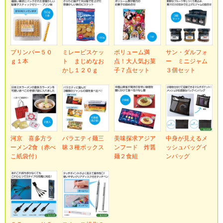
プリンバー５０
ミレービスケッ
ボリューム満
サン・ダルフォ
ｇ１本
ト まじめなお
点！大人気お菓
ー ミニジャム
かし１２０ｇ
子７点セット
３個セット
河京 喜多方ラ
バラエティ麺三
美味探求アジア
中身が見えるメ
ーメン2食（赤べ
昧３種ボックス
ンフード 炸醤
ッシュバッグイ
こ紙袋付）
麺２食組
ンバッグ