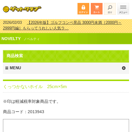
2026/02/03
【2026年版】ゴルフコンペ景品 3000円未満［2000円～
2999円編］もらってうれしい人気ラ…
2026/07/15
【2026年版】ビンゴゲーム景品おすすめ金額別人気ランキ
NOVELTY
ング 更新しました！
ノベルティ
2026/04/03
【2026年版】ゴルフコンペ景品 3000円未満［2000円～
2999円編］もらってうれしい人気ラ…
商品検索
2026/02/16
【2026年版】結婚式の二次会で貰って嬉しい景品とは？ 更
新しました！
MENU
くっつかないホイル 25cm×5m
※印は軽減税率対象商品です。
商品コード：2013943