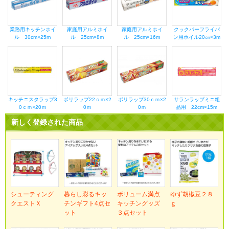
業務用キッチンホイ
家庭用アルミホイ
家庭用アルミホイ
クックパーフライパ
ル 30cm×25m
ル 25cm×8m
ル 25cm×16m
ン用ホイル20㎝×3m
キッチニスタラップ3
ポリラップ22ｃｍ×2
ポリラップ30ｃｍ×2
サランラップミニ粗
0ｃｍ×20ｍ
0ｍ
0ｍ
品用 22cm×15m
新しく登録された商品
シューティング
暮らし彩るキッ
ボリューム満点
ゆず胡椒豆２８
クエストＸ
チンギフト4点セ
キッチングッズ
ｇ
ット
３点セット