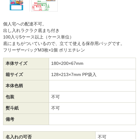
個人宅への配達不可。
出し入れラクラク底まち付き
100入り5ケース以上（ケース単位）
底にまちがついているので、立てて使える保存用バッグです。
フリーザーバッグM3枚×1個 ポリエチレン
本体サイズ
180×200×67mm
箱サイズ
128×213×7mm PP袋入
本体色柄
包装
不可
熨斗紙
不可
備考
名入れの可否
不可