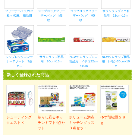
フリーザーバッグS2
ジップロックフリー
ジップロックフリー
サランラップミニ粗
枚＋M2枚 粗品用
ザーバッグ M3
ザーバッグ M5
品用 22cm×15m
枚 ...
枚 ...
ジップロックコンテ
サランラップ粗品
NEWクレラップミニ
NEWクレラップ粗品
ナーアソート 3個
用 30cm×10m
粗品用 イチゴ22cm
用 レモン30cm×10
セ...
×10m
m
新しく登録された商品
シューティング
暮らし彩るキッ
ボリューム満点
ゆず胡椒豆２８
クエストＸ
チンギフト4点セ
キッチングッズ
ｇ
ット
３点セット