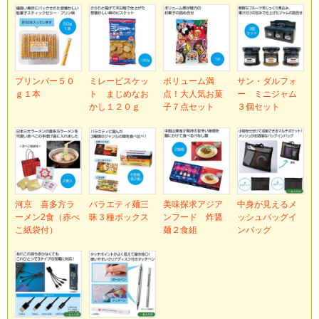
プリンバー５０
ミレービスケッ
ボリューム満
サン・ダルフォ
ｇ１本
ト まじめなお
点！大人気お菓
ー ミニジャム
かし１２０ｇ
子７点セット
３個セット
河京 喜多方ラ
バラエティ麺三
美味探求アジア
中身が見えるメ
ーメン2食（赤べ
昧３種ボックス
ンフード 炸醤
ッシュバッグイ
こ紙袋付）
麺２食組
ンバッグ