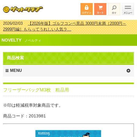
2026/02/03
【2026年版】ゴルフコンペ景品 3000円未満［2000円～
2999円編］もらってうれしい人気ラ…
2026/07/15
【2026年版】ビンゴゲーム景品おすすめ金額別人気ランキ
NOVELTY
ング 更新しました！
ノベルティ
2026/04/03
【2026年版】ゴルフコンペ景品 3000円未満［2000円～
2999円編］もらってうれしい人気ラ…
商品検索
2026/02/16
【2026年版】結婚式の二次会で貰って嬉しい景品とは？ 更
新しました！
MENU
フリーザーバッグM3枚 粗品用
※印は軽減税率対象商品です。
商品コード：2013981