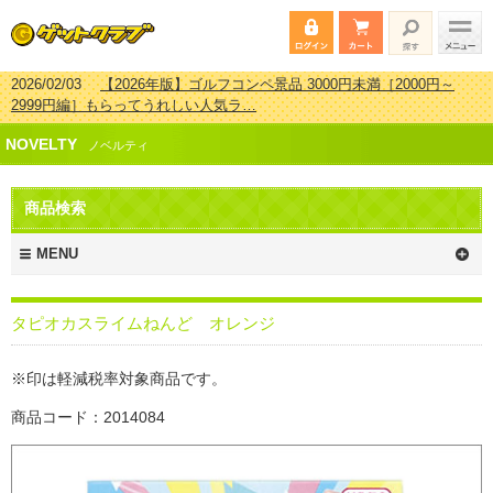
2026/02/03
【2026年版】ゴルフコンペ景品 3000円未満［2000円～
2999円編］もらってうれしい人気ラ…
2026/07/15
【2026年版】ビンゴゲーム景品おすすめ金額別人気ランキ
NOVELTY
ング 更新しました！
ノベルティ
2026/04/03
【2026年版】ゴルフコンペ景品 3000円未満［2000円～
2999円編］もらってうれしい人気ラ…
商品検索
2026/02/16
【2026年版】結婚式の二次会で貰って嬉しい景品とは？ 更
新しました！
MENU
タピオカスライムねんど オレンジ
※印は軽減税率対象商品です。
商品コード：2014084