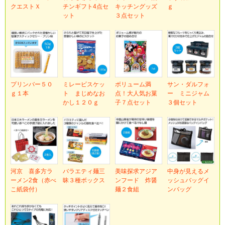
クエストＸ
チンギフト4点セ
キッチングッズ
ｇ
ット
３点セット
プリンバー５０
ミレービスケッ
ボリューム満
サン・ダルフォ
ｇ１本
ト まじめなお
点！大人気お菓
ー ミニジャム
かし１２０ｇ
子７点セット
３個セット
河京 喜多方ラ
バラエティ麺三
美味探求アジア
中身が見えるメ
ーメン2食（赤べ
昧３種ボックス
ンフード 炸醤
ッシュバッグイ
こ紙袋付）
麺２食組
ンバッグ