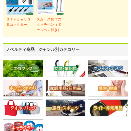
３ＴｙｐｅＵＳ
スムース操作の
Ｂコネクター
タッチペン（ボ
ールペン付き）
ノベルティ商品 ジャンル別カテゴリー