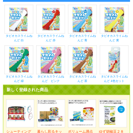
タピオカスライムね
タピオカスライムね
タピオカスライムね
タピオカスライムね
んど 白
んど 赤
んど 青
んど 黄
タピオカスライムね
タピオカスライムね
タピオカスライムね
タピオカスライムね
んど 緑
んど ピンク
んど 茶
んど 4色セット
新しく登録された商品
シューティング
暮らし彩るキッ
ボリューム満点
ゆず胡椒豆２８